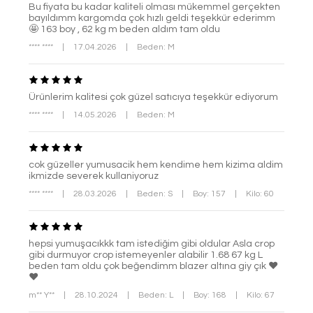
Bu fiyata bu kadar kaliteli olması mükemmel gerçekten
bayıldımm kargomda çok hızlı geldi teşekkür ederimm
🤩 163 boy , 62 kg m beden aldım tam oldu
**** ****
|
17.04.2026
|
Beden: M
Ürünlerim kalitesi çok güzel satıcıya teşekkür ediyorum
**** ****
|
14.05.2026
|
Beden: M
cok güzeller yumusacik hem kendime hem kizima aldim
ikmizde severek kullaniyoruz
**** ****
|
28.03.2026
|
Beden: S
|
Boy: 157
|
Kilo: 60
hepsi yumuşacıkkk tam istediğim gibi oldular Asla crop
gibi durmuyor crop istemeyenler alabilir 1.68 67 kg L
beden tam oldu çok beğendimm blazer altına giy çık ❤️
❤️
m** Y**
|
28.10.2024
|
Beden: L
|
Boy: 168
|
Kilo: 67