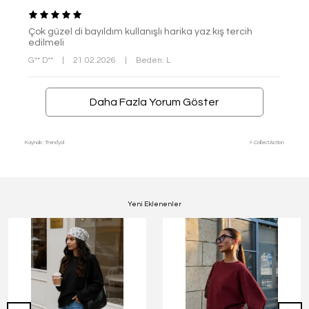
Çok güzel di bayıldım kullanışlı harika yaz kış tercih
edilmeli
G** D**
|
21.02.2026
|
Beden: L
Daha Fazla Yorum Göster
Kaynak: Trendyol
⚡ CollectAction
Yeni Eklenenler