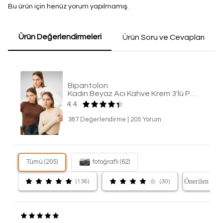
Bu ürün için henüz yorum yapılmamış.
Ürün Değerlendirmeleri
Ürün Soru ve Cevapları
Bipantolon
Kadın Beyaz Acı Kahve Krem 3'lü Parmak Detaylı Body
4.4
387 Değerlendirme
|
205 Yorum
Tümü (205)
fotoğraflı (62)
(136)
(30)