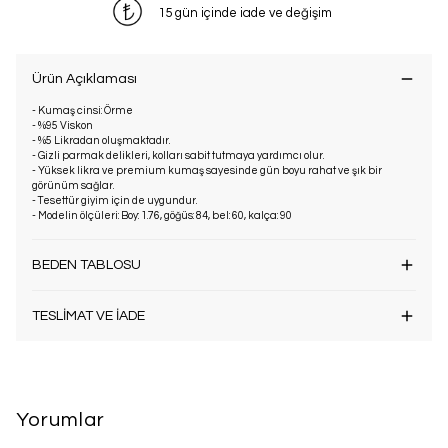
15 gün içinde iade ve değişim
Ürün Açıklaması
- Kumaş cinsi: Örme
- %95 Viskon
- %5 Likradan oluşmaktadır.
- Gizli parmak delikleri, kolları sabit tutmaya yardımcı olur.
- Yüksek likra ve premium kumaş sayesinde gün boyu rahat ve şık bir
görünüm sağlar.
- Tesettür giyim için de uygundur.
- Modelin ölçüleri: Boy: 1.76, göğüs: 84, bel: 60, kalça: 90
BEDEN TABLOSU
TESLİMAT VE İADE
Yorumlar