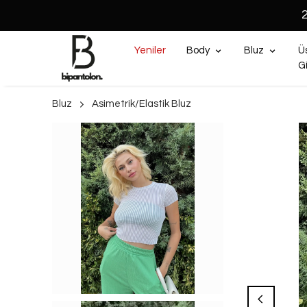
Yeniler
Body
Bluz
Ü
G
Bluz
Asimetrik/Elastik Bluz