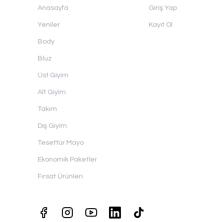
Anasayfa
Giriş Yap
Yeniler
Kayıt Ol
Body
Bluz
Üst Giyim
Alt Giyim
Takım
Dış Giyim
Tesettür Mayo
Ekonomik Paketler
Fırsat Ürünleri