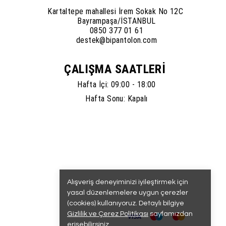
Kartaltepe mahallesi İrem Sokak No 12C
Bayrampaşa/İSTANBUL
0850 377 01 61
destek@bipantolon.com
ÇALIŞMA SAATLERİ
Hafta İçi: 09:00 - 18:00
Hafta Sonu: Kapalı
Alışveriş deneyiminizi iyileştirmek için
yasal düzenlemelere uygun çerezler
(cookies) kullanıyoruz. Detaylı bilgiye
Gizlilik ve Çerez Politikası
sayfamızdan
erişebilirsiniz.