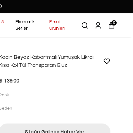
O
15
Ekonomik
Fırsat
0
Setler
Ürünleri
Kadın Beyaz Kabartmalı Yumuşak Likralı
Kısa Kol Tül Transparan Bluz
₺ 139.00
Renk
Beden
Stoğa Gelince Haber Ver