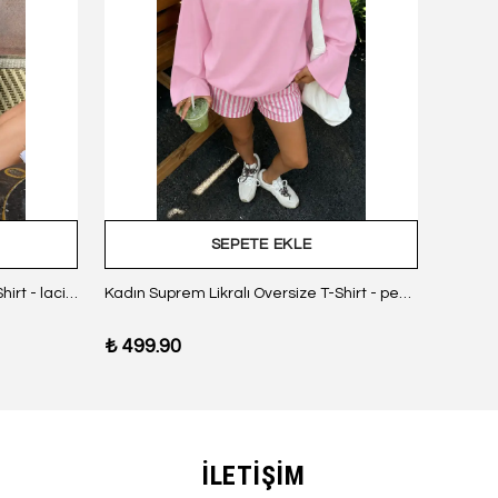
SEPETE EKLE
Kadın Suprem Likralı Oversize T-Shirt - lacivert
Kadın Suprem Likralı Oversize T-Shirt - pembe
₺ 499.90
₺ 499
İLETİŞİM