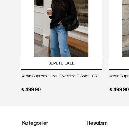
SEPETE EKLE
z Body
Kadın Suprem Likralı Oversize T-Shirt - SİYAH
₺ 499.90
₺ 499.90
Kategoriler
Hesabım