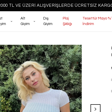
2000 TL VE ÜZERİ ALIŞVERİŞLERDE ÜCRETSİZ KARG
st
Alt
Dış
Plaj
Tesettür Mayo %
iyim
Giyim
Giyim
Şıklığı
İndirim