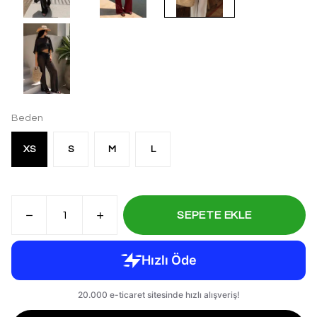
Beden
XS
S
M
L
SEPETE EKLE