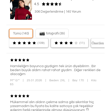
4.5
306 Değerlendirme
|
140 Yorum
Tümü (140)
fotoğraflı (39)
(109)
(11)
Hamileliğim boyunca giydigim tek ürün diyebilirim . Bir
beden büyük aldım rahat rahat giydim . Diğer renkleri de
alacağım
M** G**
|
25.01.2026
|
Beden: 2XL
|
Boy: 170
|
Kilo:
85
Mükemmel alın aldırın çekme solma gibi sıkıntılar hiç
yasamadim bu fiyata bu kalite satıcıya çok teşekkür
ederim farklı renklerinide almayı düşünüyorum 👌