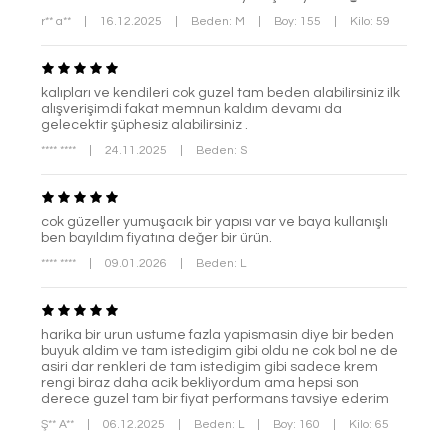
r** a**
|
16.12.2025
|
Beden: M
|
Boy: 155
|
Kilo: 59
kalıpları ve kendileri cok guzel tam beden alabilirsiniz ilk
alışverişimdi fakat memnun kaldım devamı da
gelecektir şüphesiz alabilirsiniz .
**** ****
|
24.11.2025
|
Beden: S
cok güzeller yumuşacık bir yapısı var ve baya kullanışlı
ben bayıldım fiyatına değer bir ürün.
**** ****
|
09.01.2026
|
Beden: L
harika bir urun ustume fazla yapismasin diye bir beden
buyuk aldim ve tam istedigim gibi oldu ne cok bol ne de
asiri dar renkleri de tam istedigim gibi sadece krem
rengi biraz daha acik bekliyordum ama hepsi son
derece guzel tam bir fiyat performans tavsiye ederim
Ş** A**
|
06.12.2025
|
Beden: L
|
Boy: 160
|
Kilo: 65