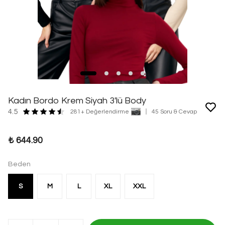
Kadın Bordo Krem Siyah 3'lü Body
4.5
281+ Değerlendirme
45 Soru & Cevap
₺ 644.90
Beden
S
M
L
XL
XXL