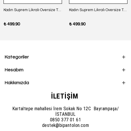
Kadın Suprem Likralı Oversize T-Shirt - SİYAH
Kadın Suprem Likralı Oversize T-Shirt - BORDO
₺ 499.90
₺ 499.90
Kategoriler
Hesabım
Hakkımızda
İLETİŞİM
Kartaltepe mahallesi İrem Sokak No 12C Bayrampaşa/
İSTANBUL
0850 377 01 61
destek@bipantolon.com