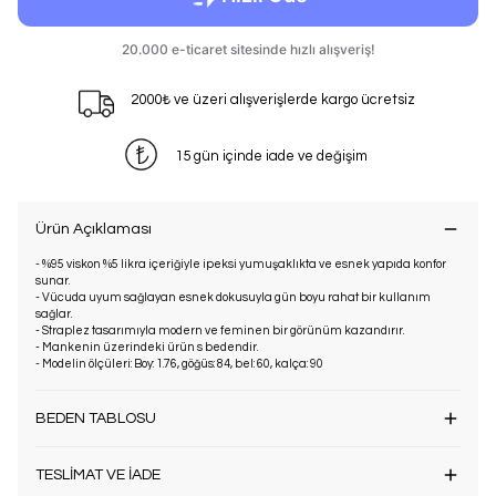
2000₺ ve üzeri alışverişlerde kargo ücretsiz
15 gün içinde iade ve değişim
Ürün Açıklaması
- %95 viskon %5 likra içeriğiyle ipeksi yumuşaklıkta ve esnek yapıda konfor
sunar.
- Vücuda uyum sağlayan esnek dokusuyla gün boyu rahat bir kullanım
sağlar.
- Straplez tasarımıyla modern ve feminen bir görünüm kazandırır.
- Mankenin üzerindeki ürün s bedendir.
- Modelin ölçüleri: Boy: 1.76, göğüs: 84, bel: 60, kalça: 90
BEDEN TABLOSU
TESLİMAT VE İADE