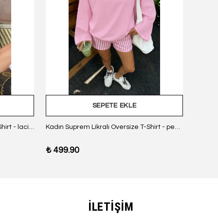
SEPETE EKLE
Kadın Suprem Likralı Oversize T-Shirt - lacivert
Kadın Suprem Likralı Oversize T-Shirt - pembe
₺ 499.90
₺ 499
İLETİŞİM