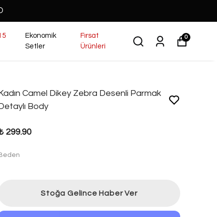
O
15
Ekonomik
Fırsat
0
Setler
Ürünleri
Kadın Camel Dikey Zebra Desenli Parmak
Detaylı Body
₺ 299.90
Beden
Stoğa Gelince Haber Ver