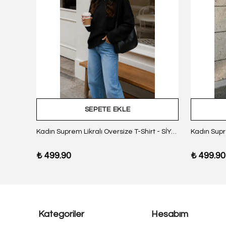
SEPETE EKLE
z Body
Kadın Suprem Likralı Oversize T-Shirt - SİYAH
₺ 499.90
₺ 499.90
Kategoriler
Hesabım