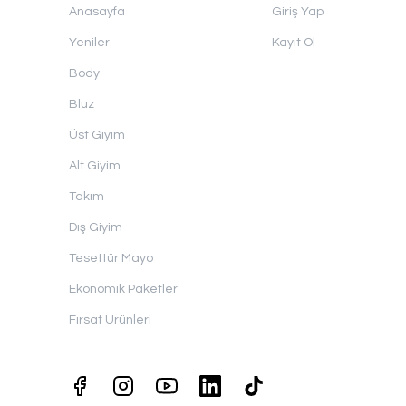
Anasayfa
Giriş Yap
Yeniler
Kayıt Ol
Body
Bluz
Üst Giyim
Alt Giyim
Takım
Dış Giyim
Tesettür Mayo
Ekonomik Paketler
Fırsat Ürünleri