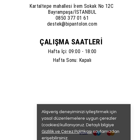
Kartaltepe mahallesi İrem Sokak No 12C
Bayrampaşa/İSTANBUL
0850 377 01 61
destek@bipantolon.com
ÇALIŞMA SAATLERİ
Hafta İçi: 09:00 - 18:00
Hafta Sonu: Kapalı
Alışveriş deneyiminizi iyileştirmek için
yasal düzenlemelere uygun çerezler
(cookies) kullanıyoruz. Detaylı bilgiye
Gizlilik ve Çerez Politikası
sayfamızdan
erişebilirsiniz.