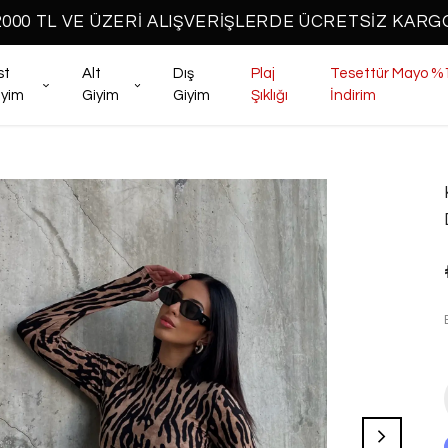
2000 TL VE ÜZERİ ALIŞVERİŞLERDE ÜCRETSİZ KARG
st
Alt
Dış
Plaj
Tesettür Mayo %
iyim
Giyim
Giyim
Şıklığı
İndirim