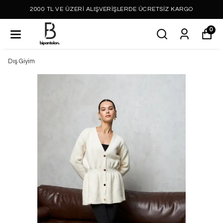
2000 TL VE ÜZERİ ALIŞVERİŞLERDE ÜCRETSİZ KARGO
0
Dış Giyim