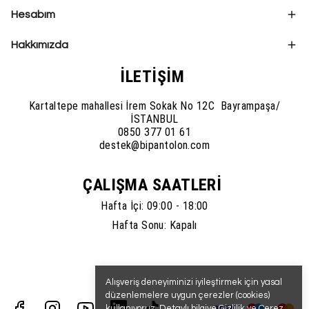
Hesabım
Hakkımızda
İLETİŞİM
Kartaltepe mahallesi İrem Sokak No 12C Bayrampaşa/
İSTANBUL
0850 377 01 61
destek@bipantolon.com
ÇALIŞMA SAATLERİ
Hafta İçi: 09:00 - 18:00
Hafta Sonu: Kapalı
Alışveriş deneyiminizi iyileştirmek için yasal
düzenlemelere uygun çerezler (cookies)
kullanıyoruz. Detaylı bilgiye
Gizlilik ve Çerez