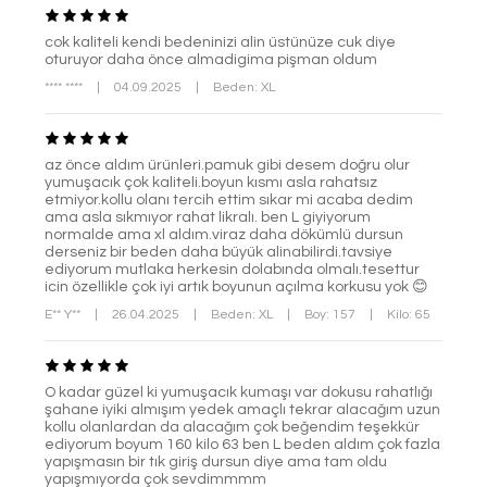
cok kaliteli kendi bedeninizi alin üstünüze cuk diye
oturuyor daha önce almadigima pişman oldum
**** ****
|
04.09.2025
|
Beden: XL
az önce aldım ürünleri.pamuk gibi desem doğru olur
yumuşacık çok kaliteli.boyun kısmı asla rahatsız
etmiyor.kollu olanı tercih ettim sıkar mi acaba dedim
ama asla sıkmıyor rahat likralı. ben L giyiyorum
normalde ama xl aldım.viraz daha dökümlü dursun
derseniz bir beden daha büyük alinabilirdi.tavsiye
ediyorum mutlaka herkesin dolabında olmalı.tesettur
icin özellikle çok iyi artık boyunun açılma korkusu yok 😊
E** Y**
|
26.04.2025
|
Beden: XL
|
Boy: 157
|
Kilo: 65
O kadar güzel ki yumuşacık kumaşı var dokusu rahatlığı
şahane iyiki almışım yedek amaçlı tekrar alacağım uzun
kollu olanlardan da alacağım çok beğendim teşekkür
ediyorum boyum 160 kilo 63 ben L beden aldım çok fazla
yapışmasın bir tık giriş dursun diye ama tam oldu
yapışmıyorda çok sevdimmmm