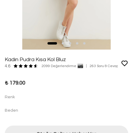
Kadın Pudra Kısa Kol Bluz
4.6
2099 Değerlendirme
263 Soru & Cevap
₺ 179.00
Renk
Beden