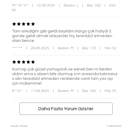
M** A** V**
|
12.08.2025
|
Beden: L
|
Boy: 162
|
Kilo:
60
Tam istediğim gibi geldi bayıldım.Kargo çok hızlıydı 2
günde geldi almak isteyenler hiç tereddüt etmeden
alsın bence.
**** ****
|
29.08.2025
|
Beden: M
|
Boy: 170
|
Kilo: 52
Kumaşı çok güzel yumuşacık ve esnek ben m beden
aldım ama s alsam bile olurmuş s m arasında kalırsanız
s alın tereddüt etmeden renkleride canlı tam yaz ayı
için mükemmel
E** G**
|
17.09.2025
|
Beden: M
|
Boy: 165
|
Kilo: 55
Daha Fazla Yorum Göster
Kaynak: Trendyol
⚡ CollectAction