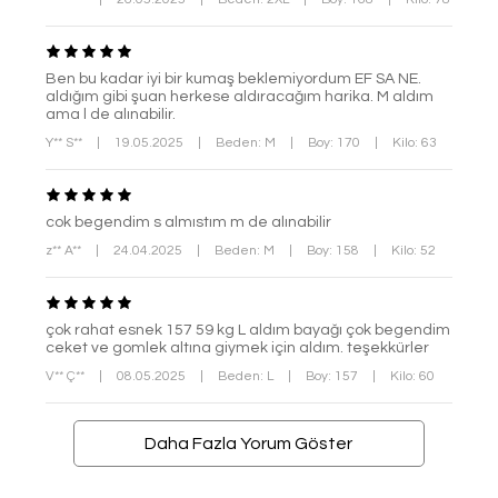
Ben bu kadar iyi bir kumaş beklemiyordum EF SA NE.
aldığım gibi şuan herkese aldıracağım harika. M aldım
ama l de alınabilir.
Y** S**
|
19.05.2025
|
Beden: M
|
Boy: 170
|
Kilo: 63
cok begendim s almıstım m de alınabilir
z** A**
|
24.04.2025
|
Beden: M
|
Boy: 158
|
Kilo: 52
çok rahat esnek 157 59 kg L aldım bayağı çok begendim
ceket ve gomlek altına giymek için aldım. teşekkürler
V** Ç**
|
08.05.2025
|
Beden: L
|
Boy: 157
|
Kilo: 60
Daha Fazla Yorum Göster