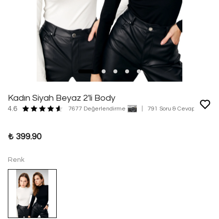
Kadın Siyah Beyaz 2'li Body
4.6
7677 Değerlendirme
791 Soru & Cevap
₺ 399.90
Renk