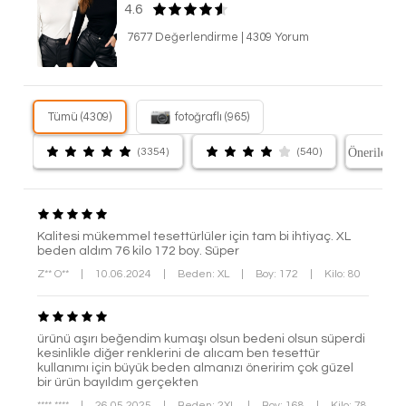
4.6
7677 Değerlendirme
|
4309 Yorum
Tümü (4309)
fotoğraflı (965)
(3354)
(540)
Kalitesi mükemmel tesettürlüler için tam bi ihtiyaç. XL
beden aldım 76 kilo 172 boy. Süper
Z** O**
|
10.06.2024
|
Beden: XL
|
Boy: 172
|
Kilo: 80
ürünü aşırı beğendim kumaşı olsun bedeni olsun süperdi
kesinlikle diğer renklerini de alıcam ben tesettür
kullanımı için büyük beden almanızı öneririm çok güzel
bir ürün bayıldım gerçekten
**** ****
|
26.05.2025
|
Beden: 2XL
|
Boy: 168
|
Kilo: 78