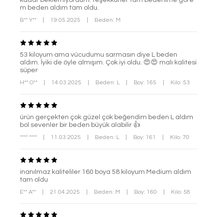
m beden aldım tam oldu.
B** Y**
|
19.05.2025
|
Beden: M
53 kiloyum ama vücudumu sarmasın diye L beden
aldım. İyiki de öyle almışım. Çok iyi oldu. 😍😍 malı kalitesi
süper
H** O**
|
14.03.2025
|
Beden: L
|
Boy: 165
|
Kilo: 53
ürün gerçekten çok güzel çok beğendim beden L aldım
bol sevenler bir beden büyük alabilir 👍
**** ****
|
11.03.2025
|
Beden: L
|
Boy: 161
|
Kilo: 70
inanılmaz kaliteliler 160 boya 58 kiloyum Medium aldım
tam oldu
E** A**
|
21.04.2025
|
Beden: M
|
Boy: 160
|
Kilo: 58