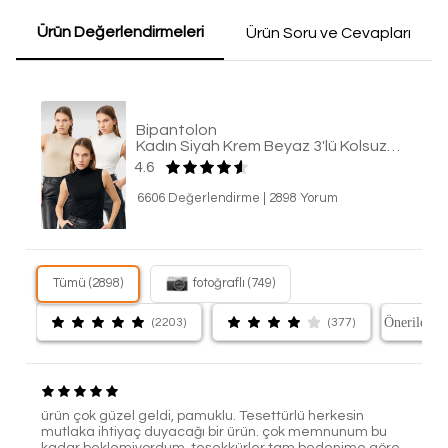
Ürün Değerlendirmeleri
Ürün Soru ve Cevapları
Bipantolon
Kadın Siyah Krem Beyaz 3'lü Kolsuz Body
4.6
6606 Değerlendirme
|
2898 Yorum
Tümü (2898)
fotoğraflı (749)
(2203)
(377)
ürün çok güzel geldi, pamuklu. Tesettürlü herkesin
mutlaka ihtiyaç duyacağı bir ürün. çok memnunum bu
kadar beklemiyordum. teşekkürler tam bedenime göre