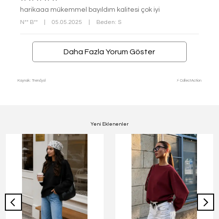
harikaaa mükemmel bayıldım kalitesi çok iyi
N** B**
|
05.05.2025
|
Beden: S
Daha Fazla Yorum Göster
Kaynak: Trendyol
⚡ CollectAction
Yeni Eklenenler