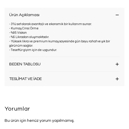
Ürün Açıklaması
- 3’lü set olarak avantajlı ve ekonomik bir kullanım sunar.
- Kumaş Cinsi: Örme
- %95 Viskon
- %5 Likradan oluşmaktadır.
- Yüksek likra ve premium kumaş sayesinde gün boyu rahat ve şık bir
görünüm sağlar.
- Tesettür giyim için de uygundur.
BEDEN TABLOSU
TESLİMAT VE İADE
Yorumlar
Bu ürün için henüz yorum yapılmamış.