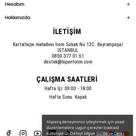
Hesabım
Hakkımızda
İLETİŞİM
Kartaltepe mahallesi İrem Sokak No 12C Bayrampaşa/
İSTANBUL
0850 377 01 61
destek@bipantolon.com
ÇALIŞMA SAATLERİ
Hafta İçi: 09:00 - 18:00
Hafta Sonu: Kapalı
Alışveriş deneyiminizi iyileştirmek için yasal
düzenlemelere uygun çerezler (cookies)
kullanıyoruz. Detaylı bilgiye
Gizlilik ve Çerez