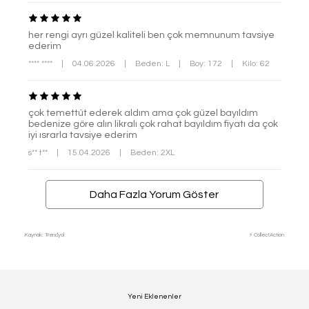
her rengi ayrı güzel kaliteli ben çok memnunum tavsiye
ederim
**** ****
|
04.06.2026
|
Beden: L
|
Boy: 172
|
Kilo: 62
çok temettüt ederek aldım ama çok güzel bayıldım
bedenize göre alın likralı çok rahat bayıldım fiyatı da çok
iyi ısrarla tavsiye ederim
s** t**
|
15.04.2026
|
Beden: 2XL
Daha Fazla Yorum Göster
Kaynak: Trendyol
⚡ CollectAction
Yeni Eklenenler