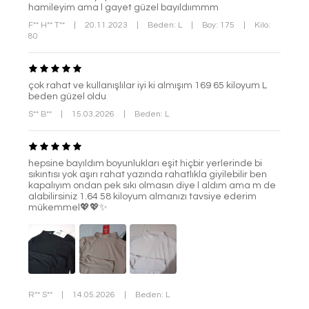
hamileyim ama l gayet güzel bayıldıımmm
F** H** T**
|
20.11.2023
|
Beden: L
|
Boy: 175
|
Kilo:
80
çok rahat ve kullanışlılar iyi ki almışım 169 65 kiloyum L
beden güzel oldu
S** B**
|
15.03.2026
|
Beden: L
hepsine bayıldım boyunlukları eşit hiçbir yerlerinde bi
sıkıntısı yok aşırı rahat yazında rahatlıkla giyilebilir ben
kapalıyım ondan pek sıkı olmasın diye l aldım ama m de
alabilirsiniz 1.64 58 kiloyum almanızı tavsiye ederim
mükemmel💖💖✨
R** S**
|
14.05.2026
|
Beden: L