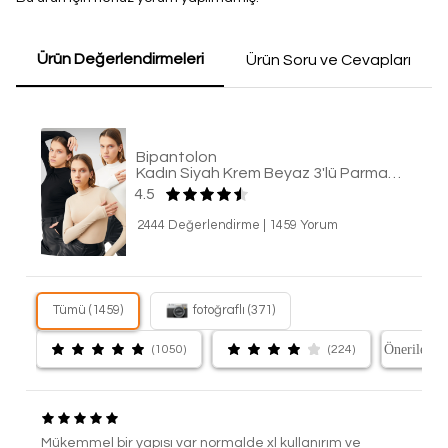
Ürün Değerlendirmeleri
Ürün Soru ve Cevapları
Bipantolon
Kadın Siyah Krem Beyaz 3'lü Parmak Detaylı Body
4.5
2444 Değerlendirme
|
1459 Yorum
Tümü (1459)
fotoğraflı (371)
(1050)
(224)
Mükemmel bir yapısı var normalde xl kullanırım ve