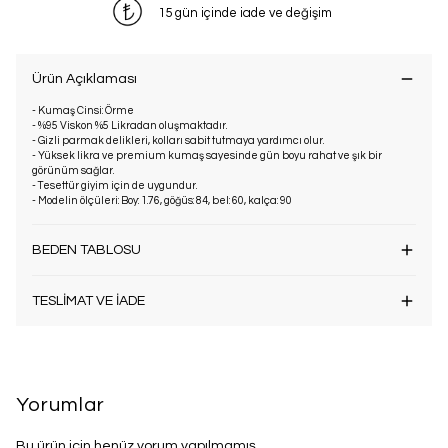
15 gün içinde iade ve değişim
Ürün Açıklaması
- Kumaş Cinsi: Örme
- %95 Viskon %5 Likradan oluşmaktadır.
- Gizli parmak delikleri, kolları sabit tutmaya yardımcı olur.
- Yüksek likra ve premium kumaş sayesinde gün boyu rahat ve şık bir
görünüm sağlar.
- Tesettür giyim için de uygundur.
- Modelin ölçüleri: Boy: 1.76, göğüs: 84, bel: 60, kalça: 90
BEDEN TABLOSU
TESLİMAT VE İADE
Yorumlar
Bu ürün için henüz yorum yapılmamış.