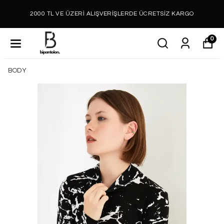
2000 TL VE ÜZERİ ALIŞVERİŞLERDE ÜCRETSİZ KARGO
0
BODY