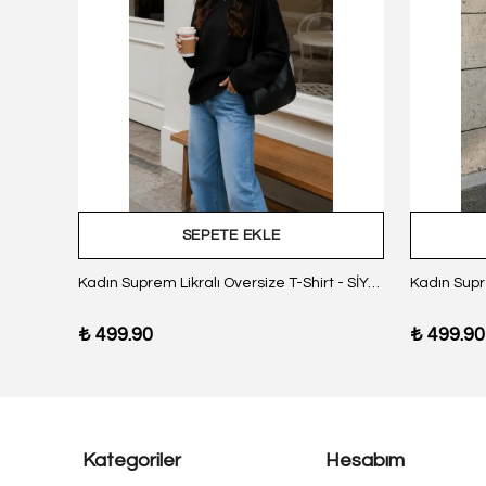
SEPETE EKLE
z Body
Kadın Suprem Likralı Oversize T-Shirt - SİYAH
₺ 499.90
₺ 499.90
Kategoriler
Hesabım