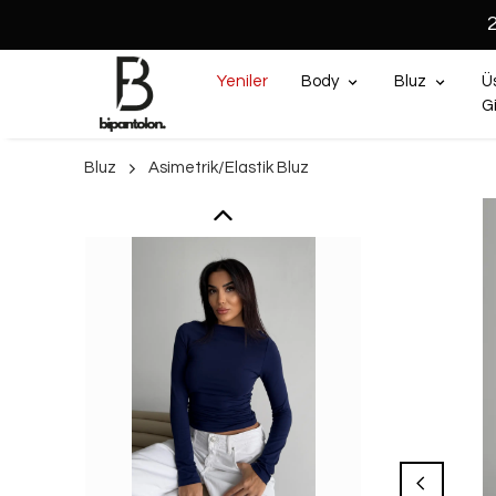
Yeniler
Body
Bluz
Ü
G
Bluz
Asimetrik/Elastik Bluz