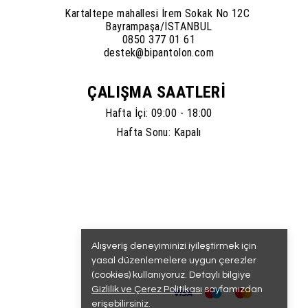
Kartaltepe mahallesi İrem Sokak No 12C
Bayrampaşa/İSTANBUL
0850 377 01 61
destek@bipantolon.com
ÇALIŞMA SAATLERİ
Hafta İçi: 09:00 - 18:00
Hafta Sonu: Kapalı
Alışveriş deneyiminizi iyileştirmek için
yasal düzenlemelere uygun çerezler
(cookies) kullanıyoruz. Detaylı bilgiye
Gizlilik ve Çerez Politikası
sayfamızdan
erişebilirsiniz.