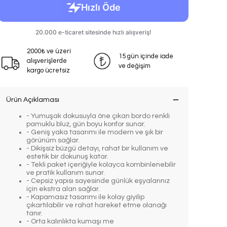
2000₺ ve üzeri
15 gün içinde iade
alışverişlerde
ve değişim
kargo ücretsiz
Ürün Açıklaması
- Yumuşak dokusuyla öne çıkan bordo renkli
pamuklu bluz, gün boyu konfor sunar.
- Geniş yaka tasarımı ile modern ve şık bir
görünüm sağlar.
- Dikişsiz büzgü detayı, rahat bir kullanım ve
estetik bir dokunuş katar.
- Tekli paket içeriğiyle kolayca kombinlenebilir
ve pratik kullanım sunar.
- Cepsiz yapısı sayesinde günlük eşyalarınız
için ekstra alan sağlar.
- Kapamasız tasarımı ile kolay giyilip
çıkartılabilir ve rahat hareket etme olanağı
tanır.
- Orta kalınlıkta kumaşı me