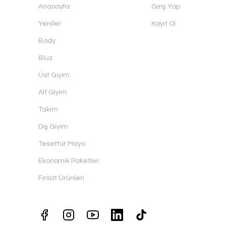
Anasayfa
Giriş Yap
Yeniler
Kayıt Ol
Body
Bluz
Üst Giyim
Alt Giyim
Takım
Dış Giyim
Tesettür Mayo
Ekonomik Paketler
Fırsat Ürünleri