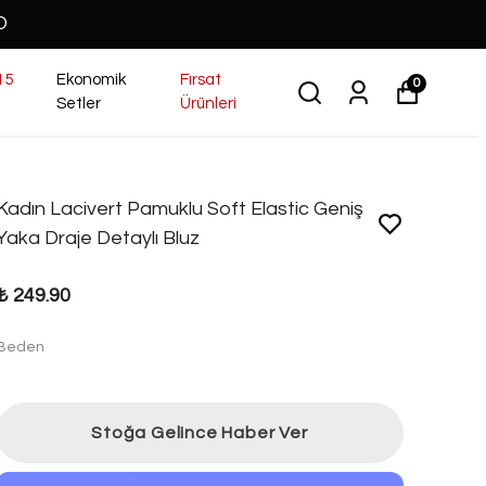
O
15
Ekonomik
Fırsat
0
Setler
Ürünleri
Kadın Lacivert Pamuklu Soft Elastic Geniş
Yaka Draje Detaylı Bluz
₺ 249.90
Beden
Stoğa Gelince Haber Ver