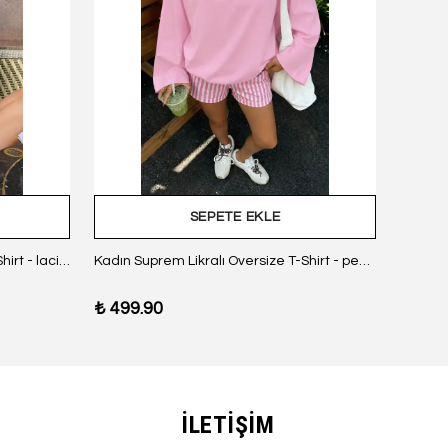
SEPETE EKLE
Kadın Suprem Likralı Oversize T-Shirt - lacivert
Kadın Suprem Likralı Oversize T-Shirt - pembe
₺ 499.90
₺ 499
İLETİŞİM