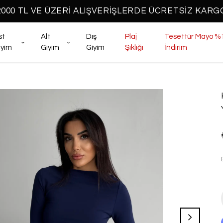
2000 TL VE ÜZERİ ALIŞVERİŞLERDE ÜCRETSİZ KARG
st
Alt
Dış
Plaj
Tesettür Mayo %
iyim
Giyim
Giyim
Şıklığı
İndirim