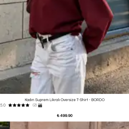
Kadın Suprem Likralı Oversize T-Shirt - BORDO
5.0
(2)
₺ 499.90