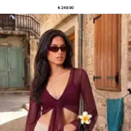
₺ 249.90