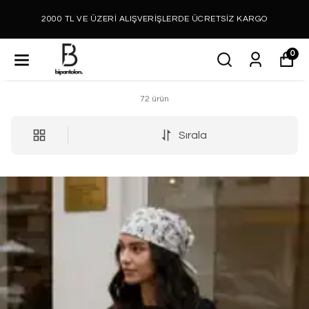
2000 TL VE ÜZERİ ALIŞVERİŞLERDE ÜCRETSİZ KARGO
0
72
ürün
Sırala