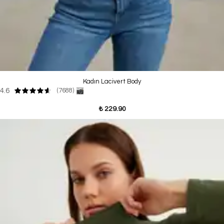
Kadın Lacivert Body
4.6
(7688)
₺ 229.90