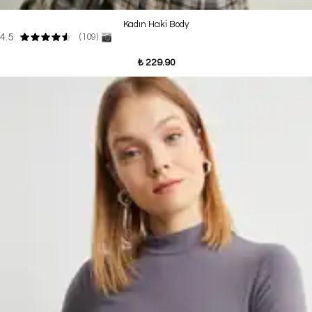
Kadın Haki Body
4.5
(109)
₺ 229.90