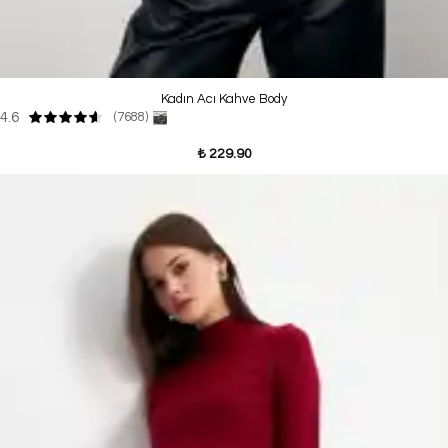
Kadın Acı Kahve Body
4.6
(7688)
₺ 229.90