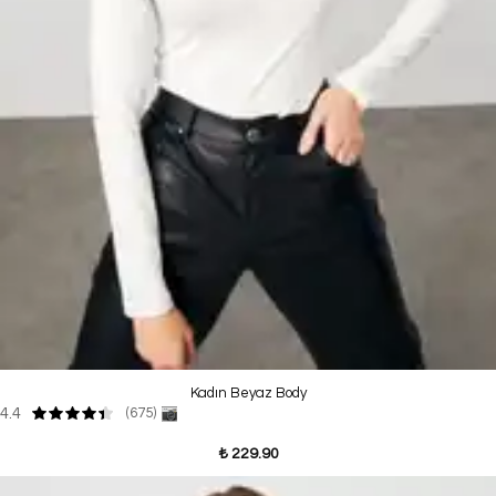
Kadın Beyaz Body
4.4
(675)
₺ 229.90