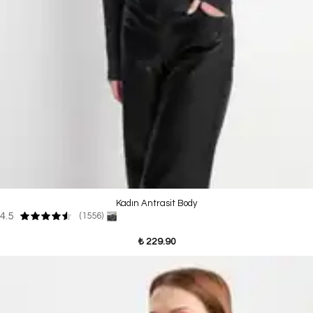
Kadın Antrasit Body
4.5
(1556)
₺ 229.90