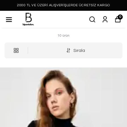
2000 TL VE ÜZERİ ALIŞVERİŞLERDE ÜCRETSİZ KARGO
0
10
ürün
Sırala