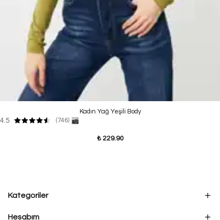
Kadın Yağ Yeşili Body
4.5
(746)
₺ 229.90
Kategoriler
Hesabım