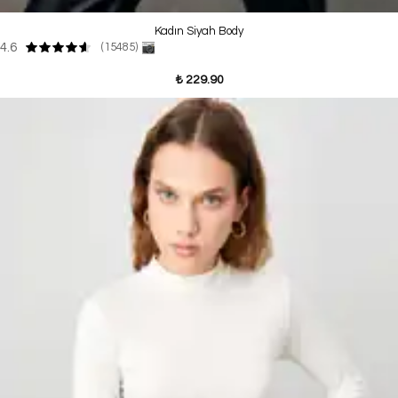
Kadın Siyah Body
4.6
(15485)
₺ 229.90