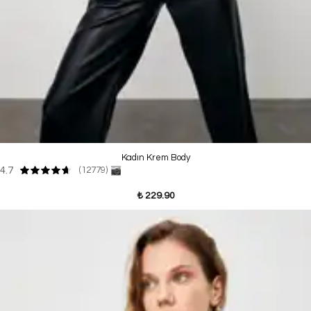
Kadın Krem Body
4.7
(12779)
₺ 229.90