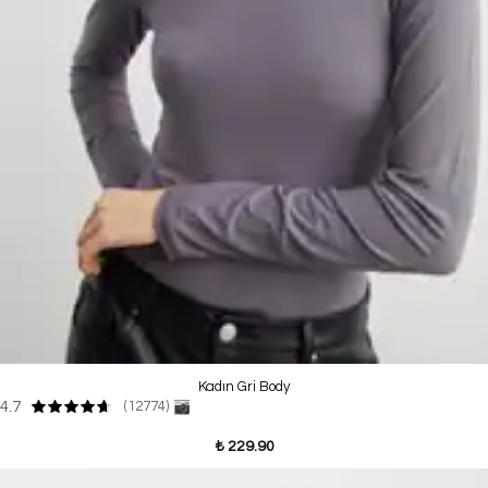
Kadın Gri Body
4.7
(12774)
₺ 229.90