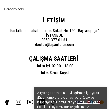
Hakkımızda
İLETİŞİM
Kartaltepe mahallesi İrem Sokak No 12C Bayrampaşa/
İSTANBUL
0850 377 01 61
destek@bipantolon.com
ÇALIŞMA SAATLERİ
Hafta İçi: 09:00 - 18:00
Hafta Sonu: Kapalı
Alışveriş deneyiminizi iyileştirmek için yasal
düzenlemelere uygun çerezler (cookies)
kullanıyoruz. Detaylı bilgiye
Gizlilik ve Çerez
Politikası
sayfamızdan erişebilirsiniz.