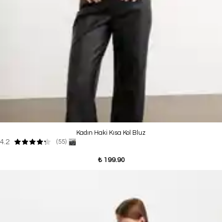
Kadın Haki Kısa Kol Bluz
4.2
(55)
₺ 199.90