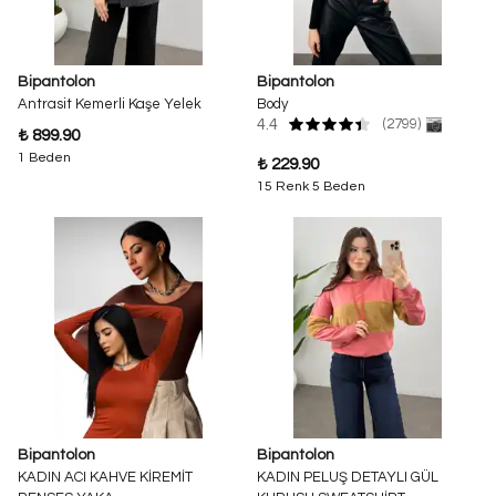
Bipantolon
Bipantolon
Antrasit Kemerli Kaşe Yelek
Body
4.4
(2799)
₺ 899.90
1 Beden
₺ 229.90
15 Renk 5 Beden
Bipantolon
Bipantolon
KADIN ACI KAHVE KİREMİT
KADIN PELUŞ DETAYLI GÜL