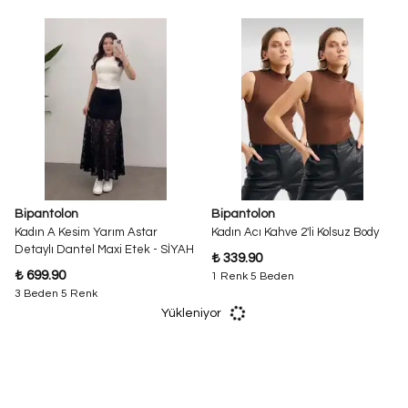
Bipantolon
Bipantolon
Kadın A Kesim Yarım Astar
Kadın Acı Kahve 2'li Kolsuz Body
Detaylı Dantel Maxi Etek - SİYAH
₺ 339.90
₺ 699.90
1 Renk 5 Beden
3 Beden 5 Renk
Yükleniyor