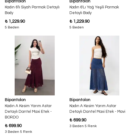
Bipantolon
Bipantolon
Kadın 6'lı Siyah Parmak Detaylı
Kadın 6'Lı Yağ Yeşili Parmak
Body
Detaylı Body
₺ 1,229.90
₺ 1,229.90
5 Beden
5 Beden
Bipantolon
Bipantolon
Kadın A Kesim Yarım Astar
Kadın A Kesim Yarım Astar
Detaylı Dantel Maxi Etek -
Detaylı Dantel Maxi Etek - Mavi
BORDO
₺ 699.90
₺ 699.90
3 Beden 5 Renk
3 Beden 5 Renk