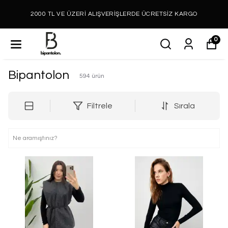
2000 TL VE ÜZERİ ALIŞVERİŞLERDE ÜCRETSİZ KARGO
0
Bipantolon
594
ürün
Filtrele
Sırala