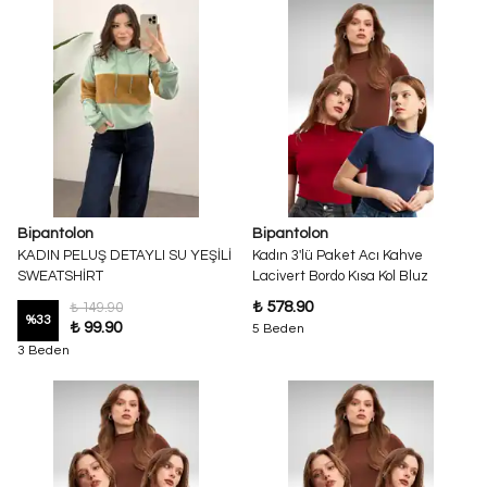
Bipantolon
Bipantolon
KADIN PELUŞ DETAYLI SU YEŞİLİ
Kadın 3'lü Paket Acı Kahve
SWEATSHİRT
Lacivert Bordo Kısa Kol Bluz
₺ 578.90
₺ 149.90
%
33
₺ 99.90
5 Beden
3 Beden