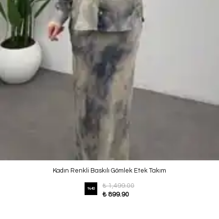
Kadın Renkli Baskılı Gömlek Etek Takım
₺ 1,499.00
%
40
₺ 899.90