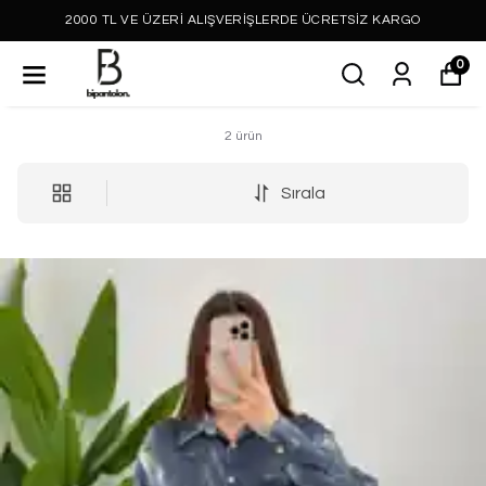
2000 TL VE ÜZERİ ALIŞVERİŞLERDE ÜCRETSİZ KARGO
0
2
ürün
Sırala