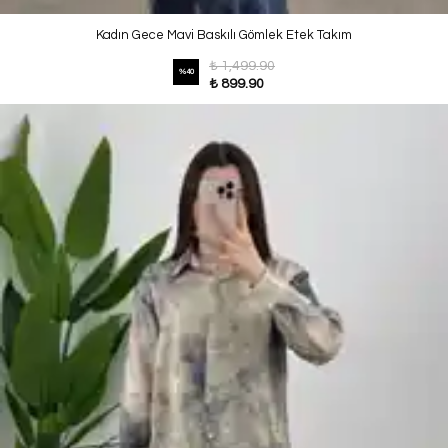
Kadın Gece Mavi Baskılı Gömlek Etek Takım
₺ 1,499.90
%
40
₺ 899.90