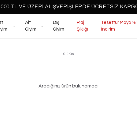
2000 TL VE ÜZERİ ALIŞVERİŞLERDE ÜCRETSİZ KARG
st
Alt
Dış
Plaj
Tesettür Mayo %
iyim
Giyim
Giyim
Şıklığı
İndirim
0
ürün
Aradığınız ürün bulunamadı