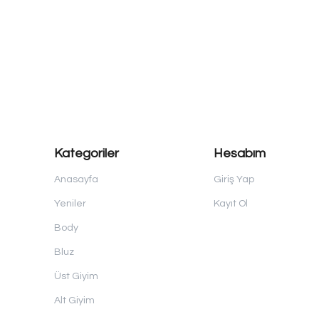
Kategoriler
Hesabım
Anasayfa
Giriş Yap
Yeniler
Kayıt Ol
Body
Bluz
Üst Giyim
Alt Giyim