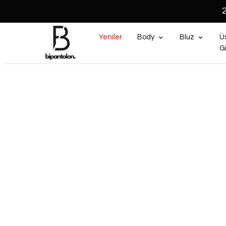
Yeniler
Body
Bluz
Ü
G