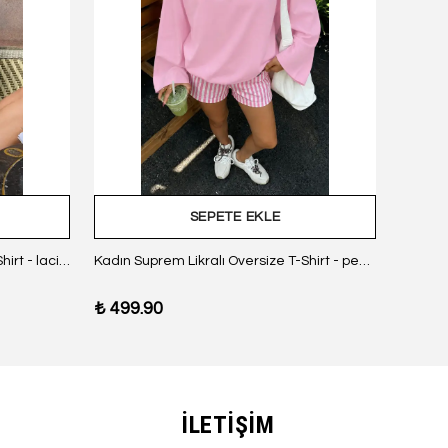
SEPETE EKLE
Kadın Suprem Likralı Oversize T-Shirt - lacivert
Kadın Suprem Likralı Oversize T-Shirt - pembe
₺ 499.90
₺ 499
İLETİŞİM