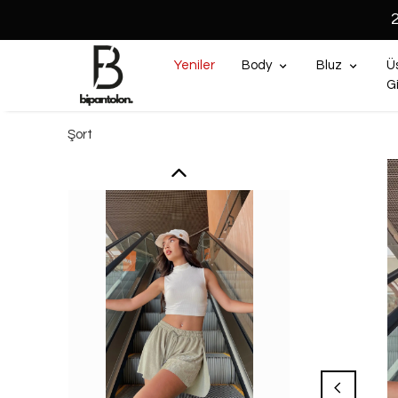
Yeniler
Body
Bluz
Ü
G
Şort