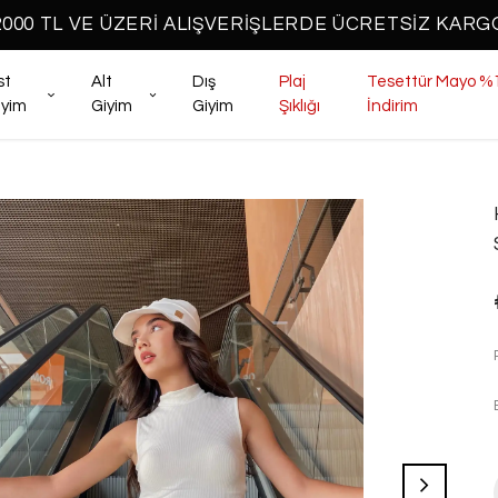
2000 TL VE ÜZERİ ALIŞVERİŞLERDE ÜCRETSİZ KARG
st
Alt
Dış
Plaj
Tesettür Mayo %
iyim
Giyim
Giyim
Şıklığı
İndirim