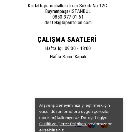
Kartaltepe mahallesi İrem Sokak No 12C
Bayrampaşa/İSTANBUL
0850 377 01 61
destek@bipantolon.com
ÇALIŞMA SAATLERİ
Hafta İçi: 09:00 - 18:00
Hafta Sonu: Kapalı
Alışveriş deneyiminizi iyileştirmek için
yasal düzenlemelere uygun çerezler
(cookies) kullanıyoruz. Detaylı bilgiye
Gizlilik ve Çerez Politikası
sayfamızdan
erişebilirsiniz.