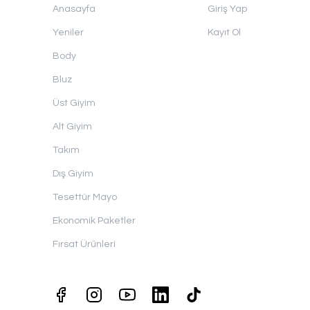
Anasayfa
Giriş Yap
Yeniler
Kayıt Ol
Body
Bluz
Üst Giyim
Alt Giyim
Takım
Dış Giyim
Tesettür Mayo
Ekonomik Paketler
Fırsat Ürünleri