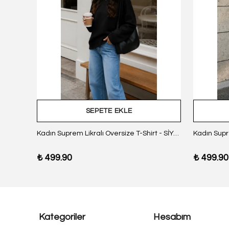
SEPETE EKLE
z Body
Kadın Suprem Likralı Oversize T-Shirt - SİYAH
₺ 499.90
₺ 499.90
Kategoriler
Hesabım