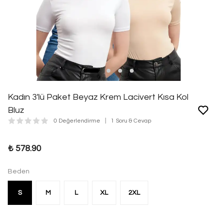
Kadın 3'lü Paket Beyaz Krem Lacivert Kısa Kol
Bluz
0 Değerlendirme
1 Soru & Cevap
₺ 578.90
Beden
S
M
L
XL
2XL