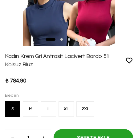
Kadın Krem Gri Antrasit Lacivert Bordo 5'li
Kolsuz Bluz
₺ 784.90
Beden
S
M
L
XL
2XL
SEPETE EKLE