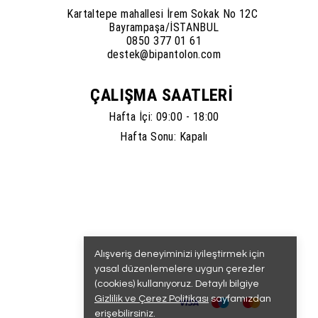
Kartaltepe mahallesi İrem Sokak No 12C
Bayrampaşa/İSTANBUL
0850 377 01 61
destek@bipantolon.com
ÇALIŞMA SAATLERİ
Hafta İçi: 09:00 - 18:00
Hafta Sonu: Kapalı
Alışveriş deneyiminizi iyileştirmek için
yasal düzenlemelere uygun çerezler
(cookies) kullanıyoruz. Detaylı bilgiye
Gizlilik ve Çerez Politikası
sayfamızdan
erişebilirsiniz.