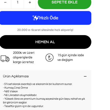
SEPETE EKLE
HEMEN AL
2000₺ ve üzeri
15 gün içinde iade
alışverişlerde
ve değişim
kargo ücretsiz
Ürün Açıklaması
- 5’li set olarak avantajlı ve ekonomik bir kullanım sunar.
- Kumaş Cinsi: Örme
- %95 Viskon
- %5 Likradan oluşmaktadır.
- Yüksek likra ve premium kumaş sayesinde gün boyu rahat ve şık
bir görünüm sağlar.
- Tesettür giyim için de uygundur.