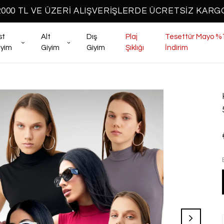
2000 TL VE ÜZERİ ALIŞVERİŞLERDE ÜCRETSİZ KARG
st
Alt
Dış
Plaj
Tesettür Mayo %
iyim
Giyim
Giyim
Şıklığı
İndirim