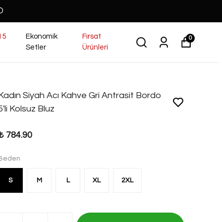
O
15
Ekonomik
Fırsat
0
Setler
Ürünleri
Kadın Siyah Acı Kahve Gri Antrasit Bordo
5'li Kolsuz Bluz
₺ 784.90
Beden
S
M
L
XL
2XL