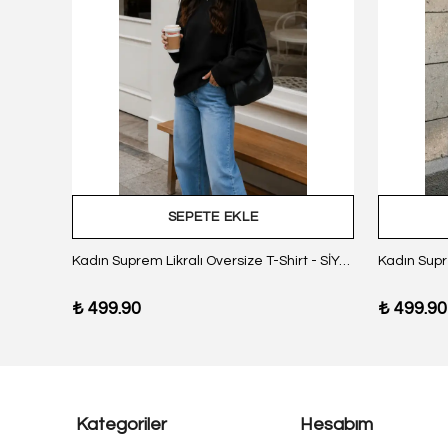
SEPETE EKLE
z Body
Kadın Suprem Likralı Oversize T-Shirt - SİYAH
₺ 499.90
₺ 499.90
Kategoriler
Hesabım