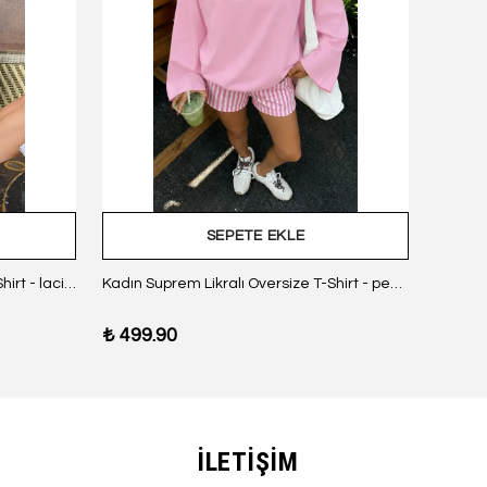
SEPETE EKLE
Kadın Suprem Likralı Oversize T-Shirt - lacivert
Kadın Suprem Likralı Oversize T-Shirt - pembe
₺ 499.90
₺ 499
İLETİŞİM