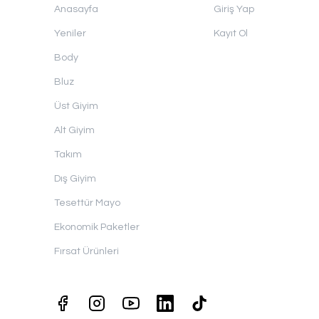
Anasayfa
Giriş Yap
Yeniler
Kayıt Ol
Body
Bluz
Üst Giyim
Alt Giyim
Takım
Dış Giyim
Tesettür Mayo
Ekonomik Paketler
Fırsat Ürünleri