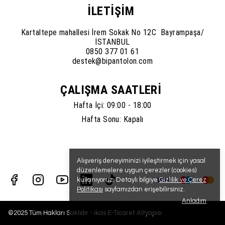
İLETİŞİM
Kartaltepe mahallesi İrem Sokak No 12C Bayrampaşa/
İSTANBUL
0850 377 01 61
destek@bipantolon.com
ÇALIŞMA SAATLERİ
Hafta İçi: 09:00 - 18:00
Hafta Sonu: Kapalı
Alışveriş deneyiminizi iyileştirmek için yasal
düzenlemelere uygun çerezler (cookies)
kullanıyoruz. Detaylı bilgiye
Gizlilik ve Çerez
Politikası
sayfamızdan erişebilirsiniz.
Anladım
©2025 Tüm Hakları Saklıdır - ikas E-Ticaret
Altyapısı