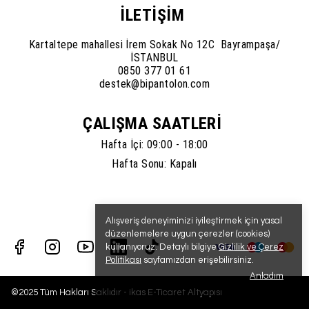
İLETİŞİM
Kartaltepe mahallesi İrem Sokak No 12C Bayrampaşa/
İSTANBUL
0850 377 01 61
destek@bipantolon.com
ÇALIŞMA SAATLERİ
Hafta İçi: 09:00 - 18:00
Hafta Sonu: Kapalı
Alışveriş deneyiminizi iyileştirmek için yasal
düzenlemelere uygun çerezler (cookies)
kullanıyoruz. Detaylı bilgiye
Gizlilik ve Çerez
Politikası
sayfamızdan erişebilirsiniz.
Anladım
©2025 Tüm Hakları Saklıdır - ikas E-Ticaret
Altyapısı