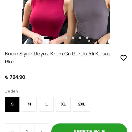
Kadın Siyah Beyaz Krem Gri Bordo 5'li Kolsuz
Bluz
₺ 784.90
Beden
S
M
L
XL
2XL
SEPETE EKLE