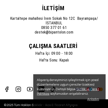
İLETİŞİM
Kartaltepe mahallesi İrem Sokak No 12C Bayrampaşa/
İSTANBUL
0850 377 01 61
destek@bipantolon.com
ÇALIŞMA SAATLERİ
Hafta İçi: 09:00 - 18:00
Hafta Sonu: Kapalı
Alışveriş deneyiminizi iyileştirmek için yasal
düzenlemelere uygun çerezler (cookies)
kullanıyoruz. Detaylı bilgiye
Gizlilik ve Çerez
Politikası
sayfamızdan erişebilirsiniz.
Anladım
©2025 Tüm Hakları Saklıdır - ikas E-Ticaret
Altyapısı