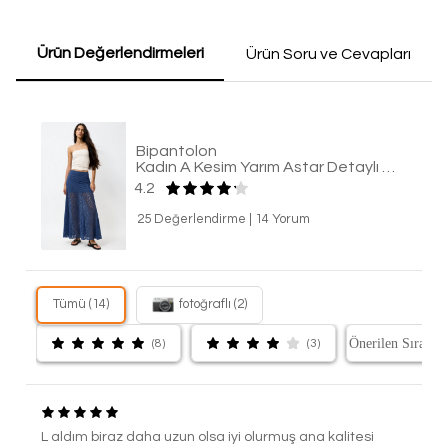
Ürün Değerlendirmeleri
Ürün Soru ve Cevapları
Bipantolon
Kadın A Kesim Yarım Astar Detaylı Dantel Maxi Etek
4.2
25 Değerlendirme
|
14 Yorum
Tümü (14)
fotoğraflı (2)
(8)
(3)
L aldım biraz daha uzun olsa iyi olurmuş ana kalitesi