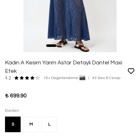
Kadın A Kesim Yarım Astar Detaylı Dantel Maxi
Etek
4.2
16+ Değerlendirme
43 Soru & Cevap
₺ 699.90
Beden
S
M
L