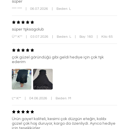
süper
**** ****
|
06.07.2026
|
Beden: L
süper tşksagolub
Ü** K**
|
03.07.2026
|
Beden: L
|
Boy: 160
|
Kilo: 65
çok güzel göründüğü gibi geldi hediye için çok tşk
ederim
L** K**
|
04.06.2026
|
Beden: M
Ürün gayet kaliteli, kesimi çok düzgün eteğin, kalıbı
güzel çok hoş duruyor, kargo da özenliydi. Ayrıca hediye
için teşekkürler