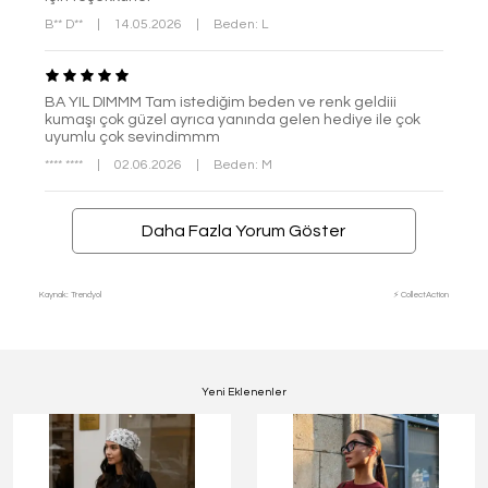
B** D**
|
14.05.2026
|
Beden: L
BA YIL DIMMM Tam istediğim beden ve renk geldiii
kumaşı çok güzel ayrıca yanında gelen hediye ile çok
uyumlu çok sevindimmm
**** ****
|
02.06.2026
|
Beden: M
Daha Fazla Yorum Göster
Kaynak: Trendyol
⚡ CollectAction
Yeni Eklenenler