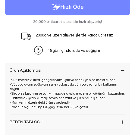
2000₺ ve üzeri alışverişlerde kargo ücretsiz
15 gün içinde iade ve değişim
Ürün Açıklaması
- %95 modal %5 likra içeriğiyle yumuşak ve esnek yapıda konfor sunar.
- Vücuda uyum sağlayan esnek dokusuyla gün boyu rahat bir kullanım
sağlar.
- Straplez tasarımı ve yan yırtmaç detayıyla modern bir görünüm kazandırır.
- Hafif ve akışkan kumaşı sayesinde zarif ve şık bir duruş sunar.
- Mankenin üzerindeki ürün s bedendir.
- Modelin ölçüleri: Boy: 1.76, göğüs: 84, bel: 60, kalça: 90
BEDEN TABLOSU