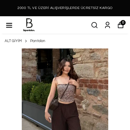
2000 TL VE ÜZERİ ALIŞVERİŞLERDE ÜCRETSİZ KARGO
0
ALT GİYİM
Pantolon