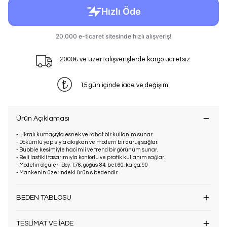
2000₺ ve üzeri alışverişlerde kargo ücretsiz
15 gün içinde iade ve değişim
Ürün Açıklaması
- Likralı kumaşıyla esnek ve rahat bir kullanım sunar.
- Dökümlü yapısıyla akışkan ve modern bir duruş sağlar.
- Bubble kesimiyle hacimli ve trend bir görünüm sunar.
- Beli lastikli tasarımıyla konforlu ve pratik kullanım sağlar.
- Modelin ölçüleri: Boy: 1.76, göğüs: 84, bel: 60, kalça: 90
- Mankenin üzerindeki ürün s bedendir.
BEDEN TABLOSU
TESLİMAT VE İADE