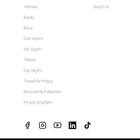
Yeniler
Kayıt Ol
Body
Bluz
Üst Giyim
Alt Giyim
Takım
Dış Giyim
Tesettür Mayo
Ekonomik Paketler
Fırsat Ürünleri