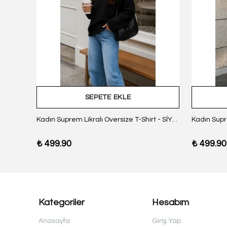
SEPETE EKLE
z Body
Kadın Suprem Likralı Oversize T-Shirt - SİYAH
₺ 499.90
₺ 499.90
Kategoriler
Hesabım
Anasayfa
Giriş Yap