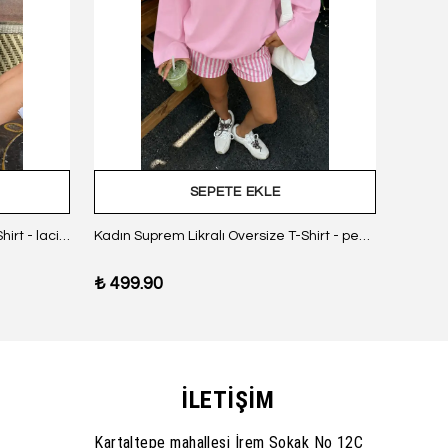
SEPETE EKLE
Kadın Suprem Likralı Oversize T-Shirt - lacivert
Kadın Suprem Likralı Oversize T-Shirt - pembe
₺ 499.90
₺ 499
İLETİŞİM
Kartaltepe mahallesi İrem Sokak No 12C