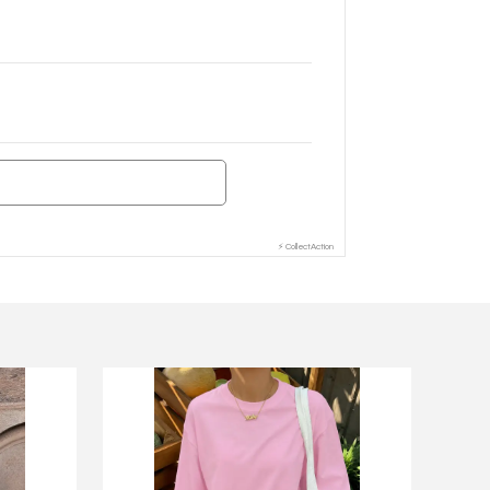
⚡ CollectAction