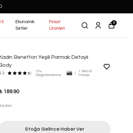
O
15
Ekonomik
Fırsat
0
Setler
Ürünleri
Kadın Benetton Yeşili Parmak Detaylı
Body
10+
1 Soru &
4.3
Değerlendirme
Cevap
₺ 189.90
Beden
Stoğa Gelince Haber Ver