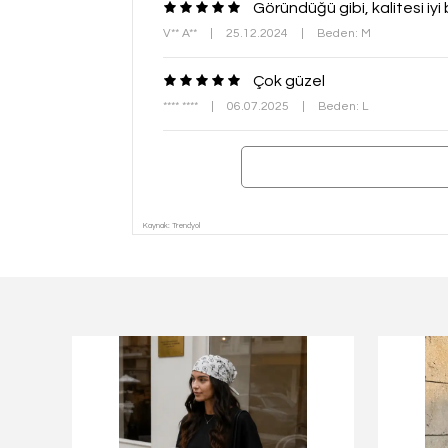
Göründüğü gibi, kalitesi iy
V** A**
|
25.12.2024
|
Beden: M
Çok güzel
**** ****
|
06.07.2025
|
Beden: L
Kaynak: Trendyol