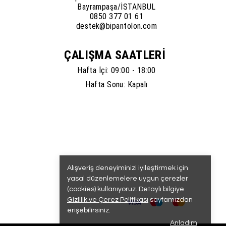
Bayrampaşa/İSTANBUL
0850 377 01 61
destek@bipantolon.com
ÇALIŞMA SAATLERİ
Hafta İçi: 09:00 - 18:00
Hafta Sonu: Kapalı
Alışveriş deneyiminizi iyileştirmek için
yasal düzenlemelere uygun çerezler
(cookies) kullanıyoruz. Detaylı bilgiye
Gizlilik ve Çerez Politikası
sayfamızdan
erişebilirsiniz.
Anladım