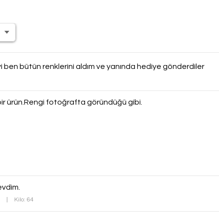
i ben bütün renklerini aldım ve yanında hediye gönderdiler
bir ürün.Rengi fotoğrafta göründüğü gibi.
evdim.
4
|
Kilo: 64