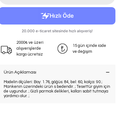
2000₺ ve üzeri
15 gün içinde iade
alışverişlerde
ve değişim
kargo ücretsiz
Ürün Açıklaması
Modelin ölçüleri: Boy: 1.76, göğüs: 84, bel: 60, kalça: 90 ;
Mankenin üzerindeki ürün s bedendir. ; Tesettür giyim için
de uygundur. ; Gizli parmak delikleri, kolları sabit tutmaya
yardımcı olur. ;