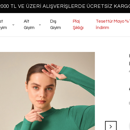
2000 TL VE ÜZERİ ALIŞVERİŞLERDE ÜCRETSİZ KARG
st
Alt
Dış
Plaj
Tesettür Mayo %
iyim
Giyim
Giyim
Şıklığı
İndirim