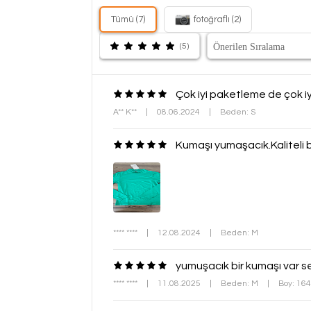
Tümü (7)
fotoğraflı (2)
(5)
Çok iyi paketleme de çok iy
A** K**
|
08.06.2024
|
Beden: S
Kumaşı yumaşacık.Kaliteli 
**** ****
|
12.08.2024
|
Beden: M
yumuşacık bir kumaşı var s
**** ****
|
11.08.2025
|
Beden: M
|
Boy: 16