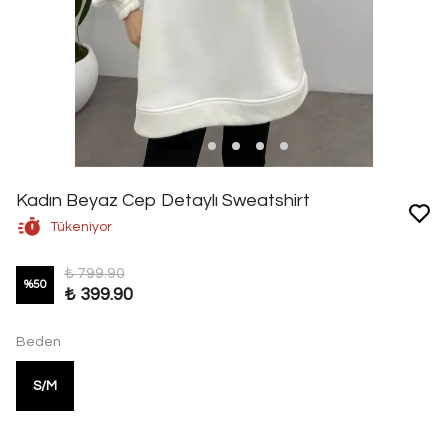
Kadın Beyaz Cep Detaylı Sweatshirt
Tükeniyor
₺ 799.90
%
50
₺ 399.90
Beden
S/M