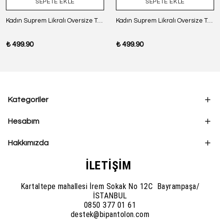
SEPETE EKLE
SEPETE EKLE
Kadın Suprem Likralı Oversize T-Shirt - SİYAH
Kadın Suprem Likralı Oversize T-Shirt - BORDO
₺ 499.90
₺ 499.90
Kategoriler
Hesabım
Hakkımızda
İLETİŞİM
Kartaltepe mahallesi İrem Sokak No 12C Bayrampaşa/
İSTANBUL
0850 377 01 61
destek@bipantolon.com