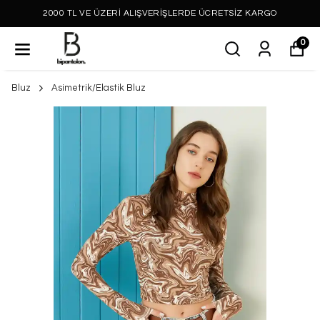
2000 TL VE ÜZERİ ALIŞVERİŞLERDE ÜCRETSİZ KARGO
0
Bluz
Asimetrik/Elastik Bluz