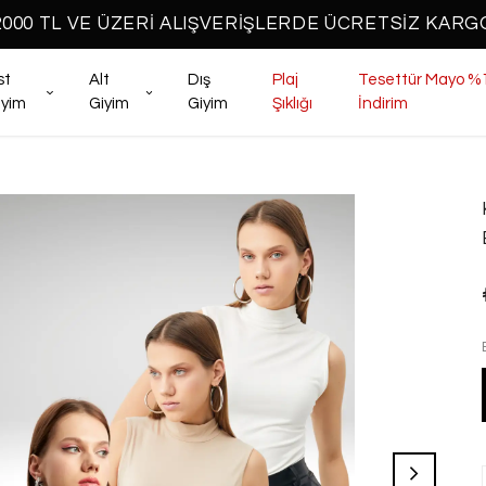
2000 TL VE ÜZERİ ALIŞVERİŞLERDE ÜCRETSİZ KARG
st
Alt
Dış
Plaj
Tesettür Mayo %
iyim
Giyim
Giyim
Şıklığı
İndirim