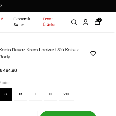
O
15
Ekonomik
Fırsat
0
Setler
Ürünleri
Kadın Beyaz Krem Lacivert 3'lü Kolsuz
Body
₺ 494.90
Beden
S
M
L
XL
2XL