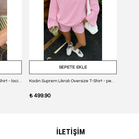
SEPETE EKLE
Kadın Suprem Likralı Oversize T-Shirt - lacivert
Kadın Suprem Likralı Oversize T-Shirt - pembe
₺ 499.90
₺ 499
İLETİŞİM