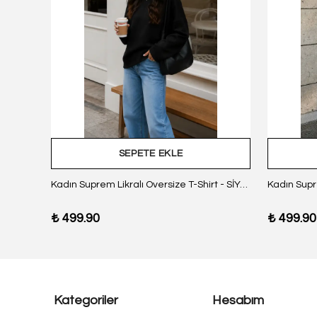
SEPETE EKLE
z Body
Kadın Suprem Likralı Oversize T-Shirt - SİYAH
₺ 499.90
₺ 499.90
Kategoriler
Hesabım