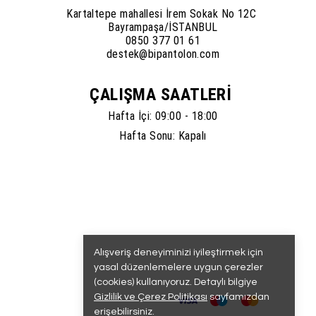
Kartaltepe mahallesi İrem Sokak No 12C
Bayrampaşa/İSTANBUL
0850 377 01 61
destek@bipantolon.com
ÇALIŞMA SAATLERİ
Hafta İçi: 09:00 - 18:00
Hafta Sonu: Kapalı
Alışveriş deneyiminizi iyileştirmek için
yasal düzenlemelere uygun çerezler
(cookies) kullanıyoruz. Detaylı bilgiye
Gizlilik ve Çerez Politikası
sayfamızdan
erişebilirsiniz.