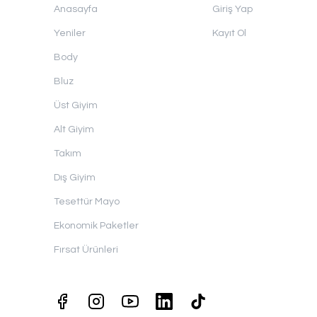
Anasayfa
Giriş Yap
Yeniler
Kayıt Ol
Body
Bluz
Üst Giyim
Alt Giyim
Takım
Dış Giyim
Tesettür Mayo
Ekonomik Paketler
Fırsat Ürünleri