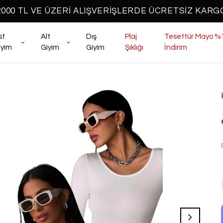
2000 TL VE ÜZERİ ALIŞVERİŞLERDE ÜCRETSİZ KARG
st
Alt
Dış
Plaj
Tesettür Mayo %
iyim
Giyim
Giyim
Şıklığı
İndirim