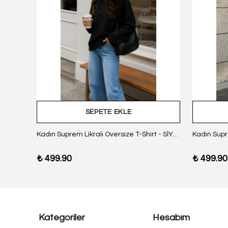
SEPETE EKLE
z Body
Kadın Suprem Likralı Oversize T-Shirt - SİYAH
₺ 499.90
₺ 499.90
Kategoriler
Hesabım