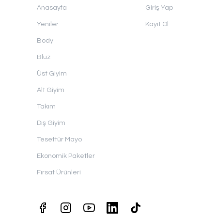
Anasayfa
Giriş Yap
Yeniler
Kayıt Ol
Body
Bluz
Üst Giyim
Alt Giyim
Takım
Dış Giyim
Tesettür Mayo
Ekonomik Paketler
Fırsat Ürünleri