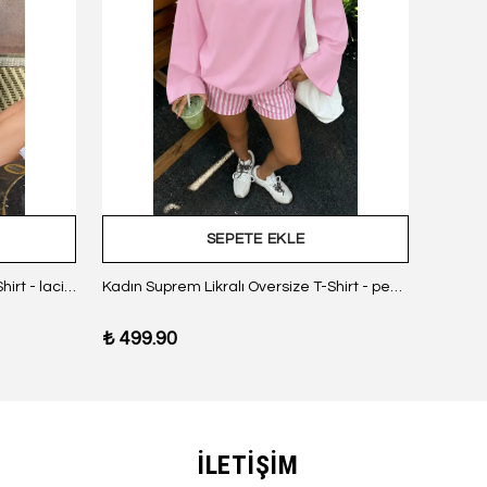
SEPETE EKLE
Kadın Suprem Likralı Oversize T-Shirt - lacivert
Kadın Suprem Likralı Oversize T-Shirt - pembe
₺ 499.90
₺ 499
İLETİŞİM