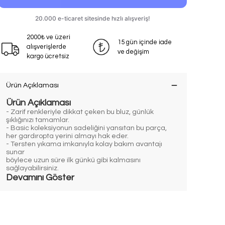
2000₺ ve üzeri
15 gün içinde iade
alışverişlerde
ve değişim
kargo ücretsiz
Ürün Açıklaması
Ürün Açıklaması
- Zarif renkleriyle dikkat çeken bu bluz, günlük
şıklığınızı tamamlar.
- Basic koleksiyonun sadeliğini yansıtan bu parça,
her gardıropta yerini almayı hak eder.
- Tersten yıkama imkanıyla kolay bakım avantajı
sunar
böylece uzun süre ilk günkü gibi kalmasını
sağlayabilirsiniz.
Devamını Göster