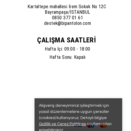
Kartaltepe mahallesi İrem Sokak No 12C
Bayrampaşa/İSTANBUL
0850 377 01 61
destek@bipantolon.com
ÇALIŞMA SAATLERİ
Hafta İçi: 09:00 - 18:00
Hafta Sonu: Kapalı
Alışveriş deneyiminizi iyileştirmek için
yasal düzenlemelere uygun çerezler
(cookies) kullanıyoruz. Detaylı bilgiye
Gizlilik ve Çerez Politikası
sayfamızdan
erişebilirsiniz.