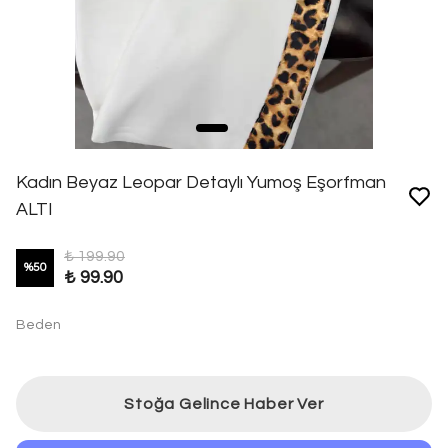
Kadın Beyaz Leopar Detaylı Yumoş Eşorfman
ALTI
₺ 199.90
%
50
₺ 99.90
Beden
Stoğa Gelince Haber Ver