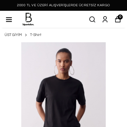
2000 TL VE ÜZERİ ALIŞVERİŞLERDE ÜCRETSİZ KARGO
0
ÜST GİYİM
T-Shirt