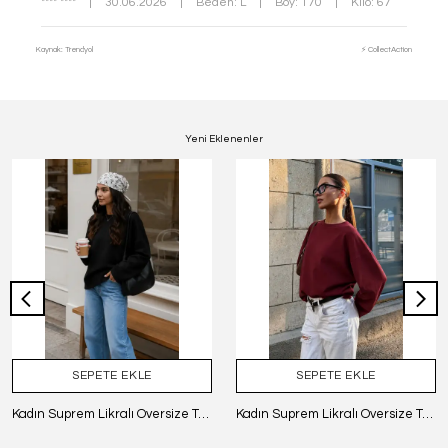
**** ****
|
30.06.2026
|
Beden: L
|
Boy: 170
|
Kilo: 67
Kaynak: Trendyol
⚡ CollectAction
Yeni Eklenenler
SEPETE EKLE
SEPETE EKLE
Kadın Suprem Likralı Oversize T-Shirt - SİYAH
Kadın Suprem Likralı Oversize T-Shirt - BORDO