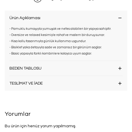
Ürün Açıklaması
- Pamuklu kumaşıyla yumuşak ve nefes alabilen bir yapıya sahiptir.
- Oversize ve relaxed kesimiyle rahat ve modern bir duruş sunar.
- Kısa kollu tasarımıyla günlük kullanıma uygundur.
- Bisiklet yaka detayıyla sade ve zamansız bir görünüm sağlar.
- Basic yapısıyla farklı kombinlere kolayca uyum sağlar.
BEDEN TABLOSU
TESLİMAT VE İADE
Yorumlar
Bu ürün için henüz yorum yapılmamış.