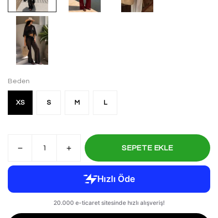
Beden
XS
S
M
L
SEPETE EKLE