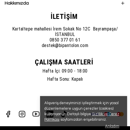
Hakkımızda
İLETİŞİM
Kartaltepe mahallesi İrem Sokak No 12C Bayrampaşa/
İSTANBUL
0850 377 01 61
destek@bipantolon.com
ÇALIŞMA SAATLERİ
Hafta İçi: 09:00 - 18:00
Hafta Sonu: Kapalı
Alışveriş deneyiminizi iyileştirmek için yasal
düzenlemelere uygun çerezler (cookies)
kullanıyoruz. Detaylı bilgiye
Gizlilik ve Çerez
Politikası
sayfamızdan erişebilirsiniz.
Anladım