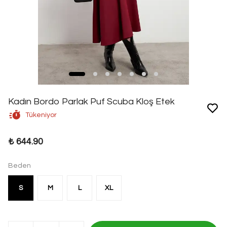
Kadın Bordo Parlak Puf Scuba Kloş Etek
Tükeniyor
₺ 644.90
Beden
S
M
L
XL