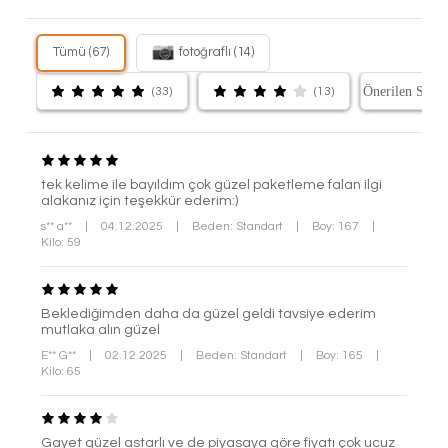
Tümü (67)
fotoğraflı (14)
(33)
(13)
tek kelime ile bayıldım çok güzel paketleme falan ilgi
alakanız için teşekkür ederim:)
s** a**
|
04.12.2025
|
Beden: Standart
|
Boy: 167
|
Kilo: 59
Beklediğimden daha da güzel geldi tavsiye ederim
mutlaka alın güzel
E** G**
|
02.12.2025
|
Beden: Standart
|
Boy: 165
|
Kilo: 65
Gayet güzel astarlı ve de piyasaya göre fiyatı çok ucuz