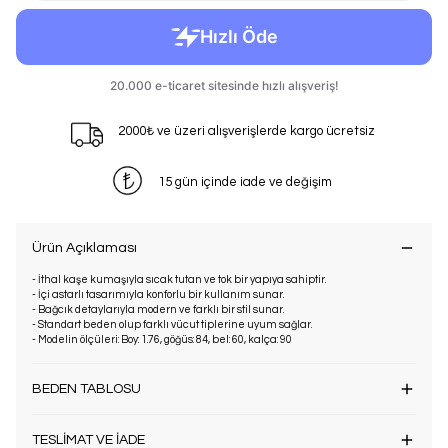
2000₺ ve üzeri alışverişlerde kargo ücretsiz
15 gün içinde iade ve değişim
Ürün Açıklaması
- İthal kaşe kumaşıyla sıcak tutan ve tok bir yapıya sahiptir.
- İçi astarlı tasarımıyla konforlu bir kullanım sunar.
- Bağcık detaylarıyla modern ve farklı bir stil sunar.
- Standart beden olup farklı vücut tiplerine uyum sağlar.
- Modelin ölçüleri: Boy: 1.76, göğüs: 84, bel: 60, kalça: 90
BEDEN TABLOSU
TESLİMAT VE İADE