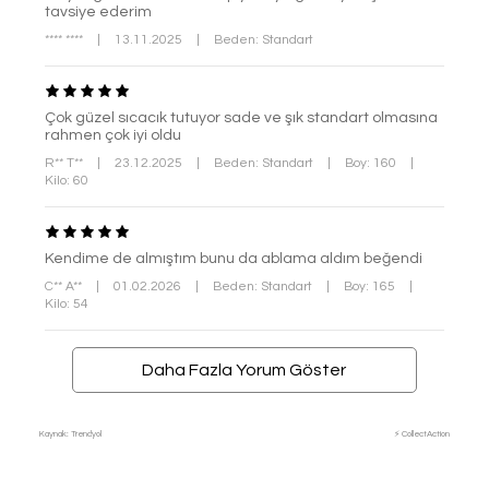
tavsiye ederim
**** ****
|
13.11.2025
|
Beden: Standart
Çok güzel sıcacık tutuyor sade ve şık standart olmasına
rahmen çok iyi oldu
R** T**
|
23.12.2025
|
Beden: Standart
|
Boy: 160
|
Kilo: 60
Kendime de almıştım bunu da ablama aldım beğendi
C** A**
|
01.02.2026
|
Beden: Standart
|
Boy: 165
|
Kilo: 54
Daha Fazla Yorum Göster
Kaynak: Trendyol
⚡ CollectAction