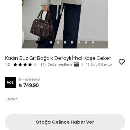
Kadın Buz Gri Bağcık Detaylı İthal Kaşe Ceket
4.0
97+ Değerlendirme
48 Soru & Cevap
₺ 1,099.90
%
32
₺ 749.90
Beden
Stoğa Gelince Haber Ver