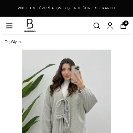
2000 TL VE ÜZERİ ALIŞVERİŞLERDE ÜCRETSİZ KARGO
0
Dış Giyim