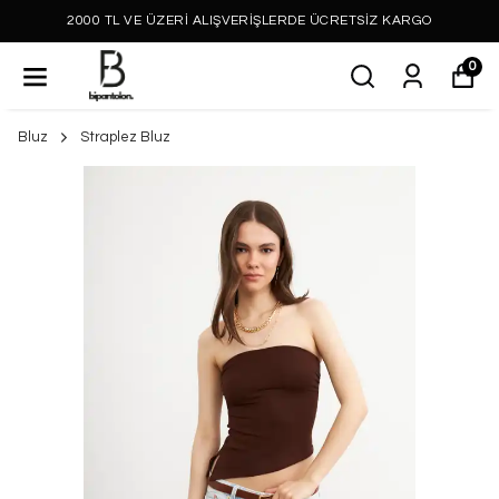
2000 TL VE ÜZERİ ALIŞVERİŞLERDE ÜCRETSİZ KARGO
0
Bluz
Straplez Bluz