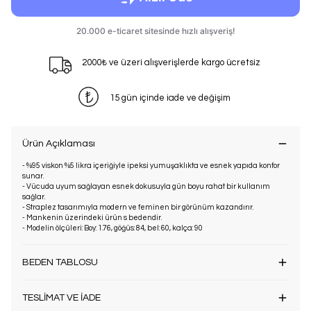
2000₺ ve üzeri alışverişlerde kargo ücretsiz
15 gün içinde iade ve değişim
Ürün Açıklaması
- %95 viskon %5 likra içeriğiyle ipeksi yumuşaklıkta ve esnek yapıda konfor
sunar.
- Vücuda uyum sağlayan esnek dokusuyla gün boyu rahat bir kullanım
sağlar.
- Straplez tasarımıyla modern ve feminen bir görünüm kazandırır.
- Mankenin üzerindeki ürün s bedendir.
- Modelin ölçüleri: Boy: 1.76, göğüs: 84, bel: 60, kalça: 90
BEDEN TABLOSU
TESLİMAT VE İADE