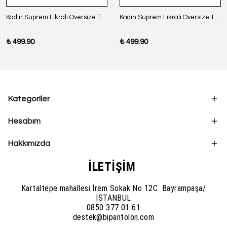
Kadın Suprem Likralı Oversize T-Shirt - SİYAH
Kadın Suprem Likralı Oversize T-Shirt - BORDO
₺ 499.90
₺ 499.90
Kategoriler
Hesabım
Hakkımızda
İLETİŞİM
Kartaltepe mahallesi İrem Sokak No 12C Bayrampaşa/
İSTANBUL
0850 377 01 61
destek@bipantolon.com