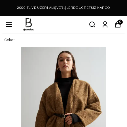
2000 TL VE ÜZERİ ALIŞVERİŞLERDE ÜCRETSİZ KARGO
0
Ceket