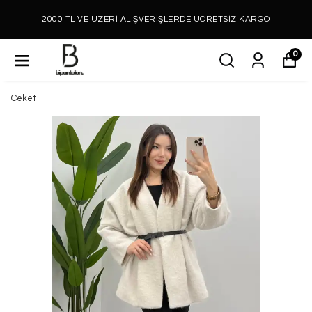
2000 TL VE ÜZERİ ALIŞVERİŞLERDE ÜCRETSİZ KARGO
0
Ceket