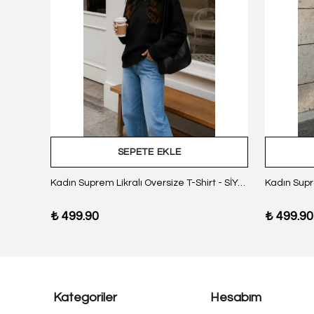
SEPETE EKLE
z Body
Kadın Suprem Likralı Oversize T-Shirt - SİYAH
₺ 499.90
₺ 499.90
Kategoriler
Hesabım