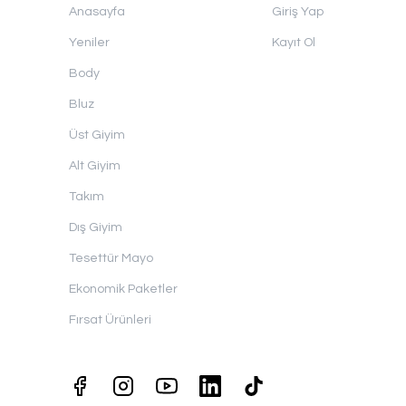
Anasayfa
Giriş Yap
Yeniler
Kayıt Ol
Body
Bluz
Üst Giyim
Alt Giyim
Takım
Dış Giyim
Tesettür Mayo
Ekonomik Paketler
Fırsat Ürünleri