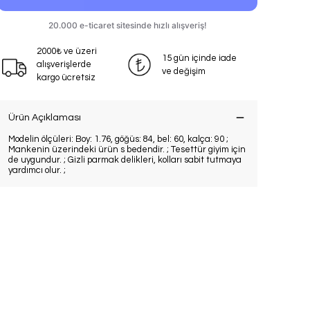
2000₺ ve üzeri
15 gün içinde iade
alışverişlerde
ve değişim
kargo ücretsiz
Ürün Açıklaması
Modelin ölçüleri: Boy: 1.76, göğüs: 84, bel: 60, kalça: 90 ;
Mankenin üzerindeki ürün s bedendir. ; Tesettür giyim için
de uygundur. ; Gizli parmak delikleri, kolları sabit tutmaya
yardımcı olur. ;