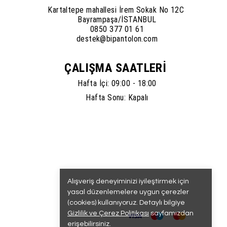
Kartaltepe mahallesi İrem Sokak No 12C
Bayrampaşa/İSTANBUL
0850 377 01 61
destek@bipantolon.com
ÇALIŞMA SAATLERİ
Hafta İçi: 09:00 - 18:00
Hafta Sonu: Kapalı
Alışveriş deneyiminizi iyileştirmek için
yasal düzenlemelere uygun çerezler
(cookies) kullanıyoruz. Detaylı bilgiye
Gizlilik ve Çerez Politikası
sayfamızdan
erişebilirsiniz.