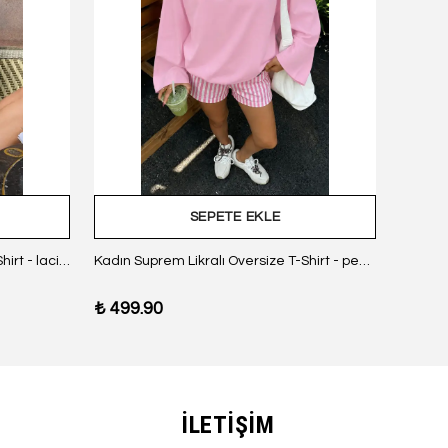
SEPETE EKLE
Kadın Suprem Likralı Oversize T-Shirt - lacivert
Kadın Suprem Likralı Oversize T-Shirt - pembe
₺ 499.90
₺ 499
İLETİŞİM