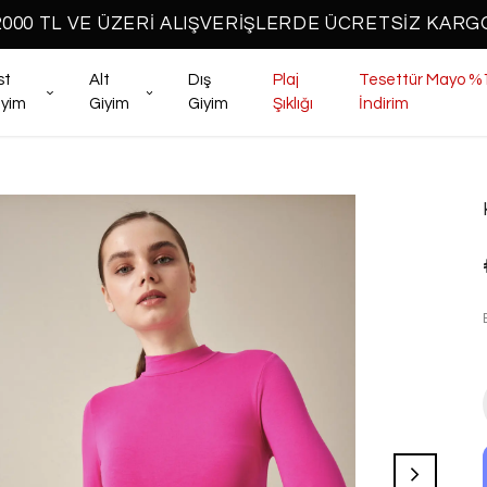
2000 TL VE ÜZERİ ALIŞVERİŞLERDE ÜCRETSİZ KARG
st
Alt
Dış
Plaj
Tesettür Mayo %
iyim
Giyim
Giyim
Şıklığı
İndirim