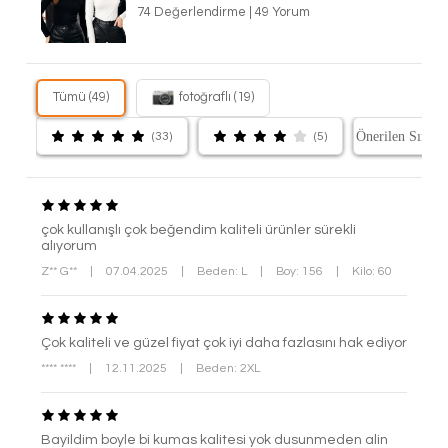
74 Değerlendirme
|
49 Yorum
Tümü (49)
fotoğraflı (19)
(33)
(5)
çok kullanışlı çok beğendim kaliteli ürünler sürekli
alıyorum
Z** G**
|
07.04.2025
|
Beden: L
|
Boy: 156
|
Kilo: 60
Çok kaliteli ve güzel fiyat çok iyi daha fazlasını hak ediyor
**** ****
|
12.11.2025
|
Beden: 2XL
Bayildim boyle bi kumas kalitesi yok dusunmeden alin