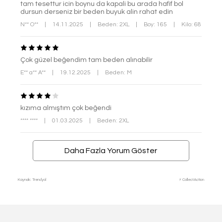
tam tesettur icin boynu da kapali bu arada hafif bol
dursun derseniz bir beden buyuk alin rahat edin
N** O**
|
14.11.2025
|
Beden: 2XL
|
Boy: 165
|
Kilo: 68
Çok güzel beğendim tam beden alınabilir
E** a** A**
|
19.12.2025
|
Beden: M
kızıma almıştım çok beğendi
**** ****
|
01.03.2025
|
Beden: 2XL
Daha Fazla Yorum Göster
Kaynak: Trendyol
⚡ CollectAction