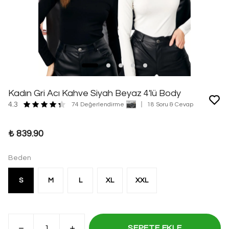
Kadın Gri Acı Kahve Siyah Beyaz 4'lü Body
4.3
74 Değerlendirme
18 Soru & Cevap
₺ 839.90
Beden
S
M
L
XL
XXL
SEPETE EKLE