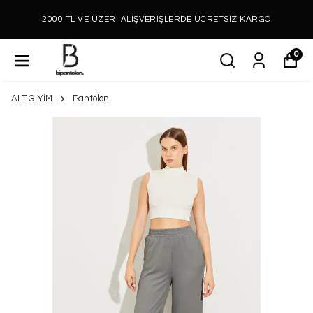
2000 TL VE ÜZERİ ALIŞVERİŞLERDE ÜCRETSİZ KARGO
0
ALT GİYİM
Pantolon