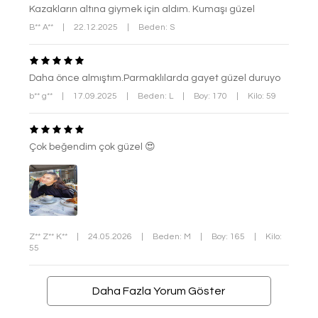
Kazakların altına giymek için aldım. Kumaşı güzel
B** A**
|
22.12.2025
|
Beden: S
Daha önce almıştım.Parmaklılarda gayet güzel duruyo
b** g**
|
17.09.2025
|
Beden: L
|
Boy: 170
|
Kilo: 59
Çok beğendim çok güzel 😍
Z** Z** K**
|
24.05.2026
|
Beden: M
|
Boy: 165
|
Kilo:
55
Daha Fazla Yorum Göster