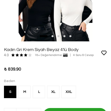
Kadın Gri Krem Siyah Beyaz 4'lü Body
4.0
18+ Değerlendirme
4 Soru & Cevap
₺ 839.90
Beden
S
M
L
XL
XXL