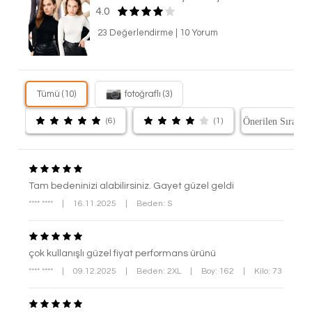
4.0
23 Değerlendirme
|
10 Yorum
Tümü (10)
fotoğraflı (3)
(6)
(1)
Tam bedeninizi alabilirsiniz. Gayet güzel geldi
**** ****
|
16.11.2025
|
Beden: S
çok kullanışlı güzel fiyat performans ürünü
**** ****
|
09.12.2025
|
Beden: 2XL
|
Boy: 162
|
Kilo: 73