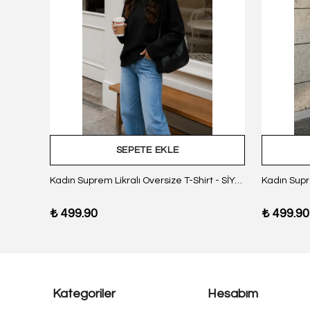
SEPETE EKLE
z Body
Kadın Suprem Likralı Oversize T-Shirt - SİYAH
₺ 499.90
₺ 499.90
Kategoriler
Hesabım