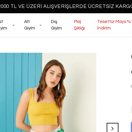
2000 TL VE ÜZERİ ALIŞVERİŞLERDE ÜCRETSİZ KARG
st
Alt
Dış
Plaj
Tesettür Mayo %
iyim
Giyim
Giyim
Şıklığı
İndirim