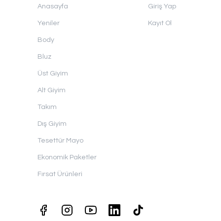
Anasayfa
Giriş Yap
Yeniler
Kayıt Ol
Body
Bluz
Üst Giyim
Alt Giyim
Takım
Dış Giyim
Tesettür Mayo
Ekonomik Paketler
Fırsat Ürünleri