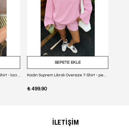
SEPETE EKLE
Kadın Suprem Likralı Oversize T-Shirt - lacivert
Kadın Suprem Likralı Oversize T-Shirt - pembe
₺ 499.90
₺ 499
İLETİŞİM