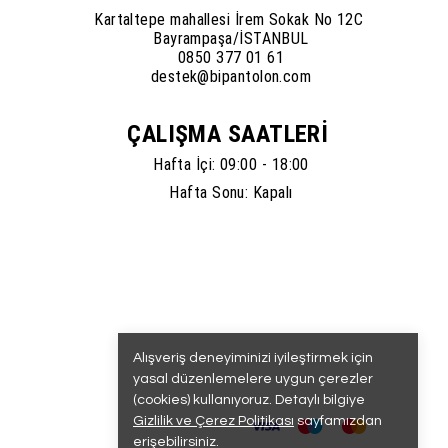
Kartaltepe mahallesi İrem Sokak No 12C
Bayrampaşa/İSTANBUL
0850 377 01 61
destek@bipantolon.com
ÇALIŞMA SAATLERİ
Hafta İçi: 09:00 - 18:00
Hafta Sonu: Kapalı
Alışveriş deneyiminizi iyileştirmek için
yasal düzenlemelere uygun çerezler
(cookies) kullanıyoruz. Detaylı bilgiye
Gizlilik ve Çerez Politikası
sayfamızdan
erişebilirsiniz.