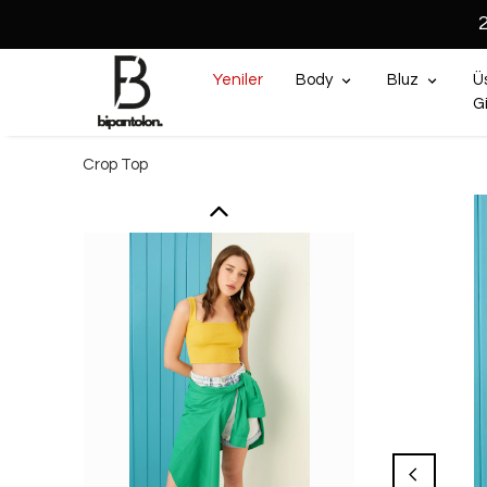
Yeniler
Body
Bluz
Ü
G
Crop Top