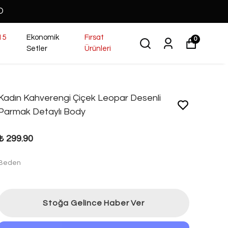
O
15
Ekonomik
Fırsat
0
Setler
Ürünleri
Kadın Kahverengi Çiçek Leopar Desenli
Parmak Detaylı Body
₺ 299.90
Beden
Stoğa Gelince Haber Ver