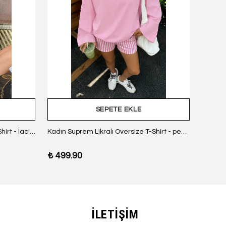
SEPETE EKLE
Kadın Suprem Likralı Oversize T-Shirt - lacivert
Kadın Suprem Likralı Oversize T-Shirt - pembe
₺ 499.90
₺ 499
İLETİŞİM