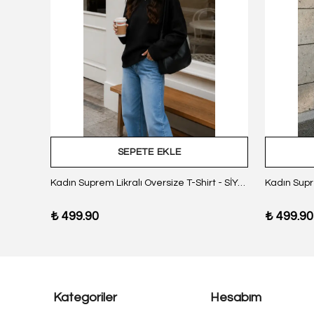
SEPETE EKLE
z Body
Kadın Suprem Likralı Oversize T-Shirt - SİYAH
₺ 499.90
₺ 499.90
Kategoriler
Hesabım