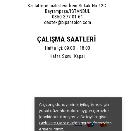
Kartaltepe mahallesi İrem Sokak No 12C
Bayrampaşa/İSTANBUL
0850 377 01 61
destek@bipantolon.com
ÇALIŞMA SAATLERİ
Hafta İçi: 09:00 - 18:00
Hafta Sonu: Kapalı
Alışveriş deneyiminizi iyileştirmek için
yasal düzenlemelere uygun çerezler
(cookies) kullanıyoruz. Detaylı bilgiye
Gizlilik ve Çerez Politikası
sayfamızdan
erişebilirsiniz.