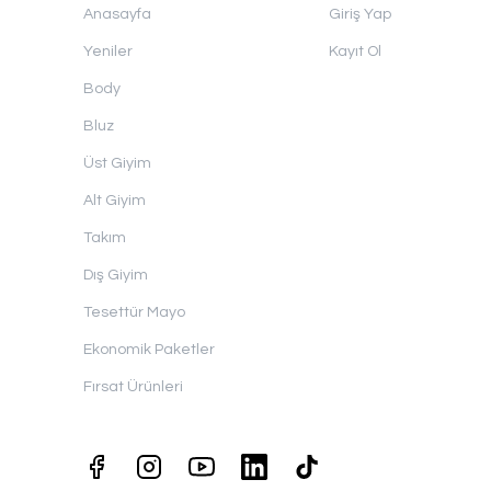
Anasayfa
Giriş Yap
Yeniler
Kayıt Ol
Body
Bluz
Üst Giyim
Alt Giyim
Takım
Dış Giyim
Tesettür Mayo
Ekonomik Paketler
Fırsat Ürünleri