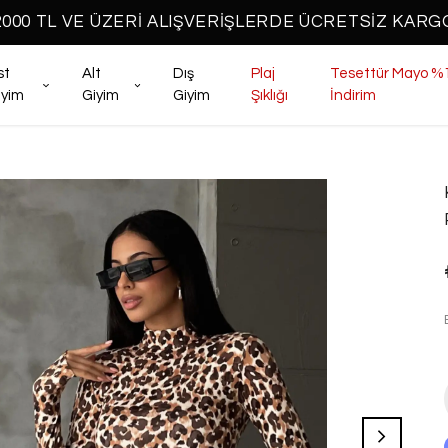
2000 TL VE ÜZERİ ALIŞVERİŞLERDE ÜCRETSİZ KARG
st
Alt
Dış
Plaj
Tesettür Mayo %
iyim
Giyim
Giyim
Şıklığı
İndirim