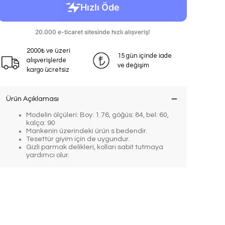
2000₺ ve üzeri
15 gün içinde iade
alışverişlerde
ve değişim
kargo ücretsiz
Ürün Açıklaması
Modelin ölçüleri: Boy: 1.76, göğüs: 84, bel: 60,
kalça: 90
Mankenin üzerindeki ürün s bedendir.
Tesettür giyim için de uygundur.
Gizli parmak delikleri, kolları sabit tutmaya
yardımcı olur.